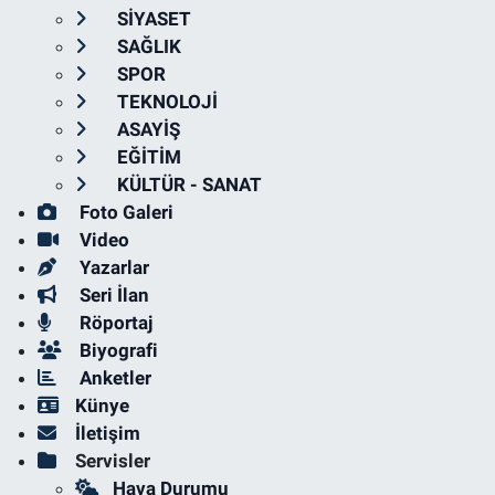
SİYASET
SAĞLIK
SPOR
TEKNOLOJİ
ASAYİŞ
EĞİTİM
KÜLTÜR - SANAT
Foto Galeri
Video
Yazarlar
Seri İlan
Röportaj
Biyografi
Anketler
Künye
İletişim
Servisler
Hava Durumu