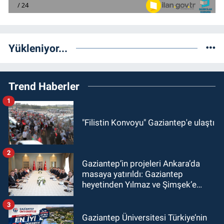
Yükleniyor...
Trend Haberler
1
"Filistin Konvoyu" Gaziantep'e ulaştı
2
Gaziantep’in projeleri Ankara’da
masaya yatırıldı: Gaziantep
heyetinden Yılmaz ve Şimşek’e
ziyaret!
3
Gaziantep Üniversitesi Türkiye’nin