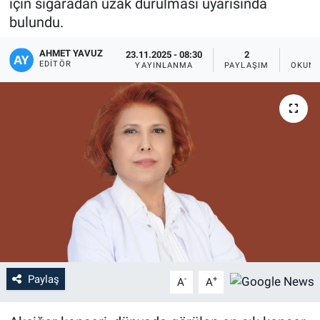
için sigaradan uzak durulması uyarısında
bulundu.
AHMET YAVUZ
23.11.2025 - 08:30
2
EDITÖR
YAYINLANMA
PAYLAŞIM
OKUNM
Paylaş
-
+
A
A