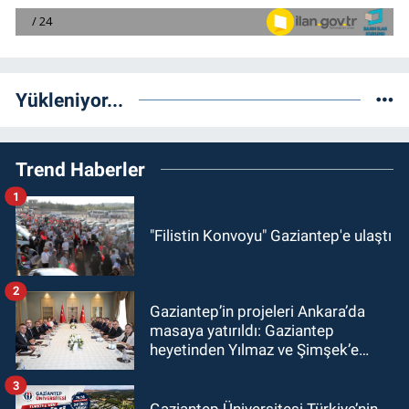
Yükleniyor...
Trend Haberler
1
"Filistin Konvoyu" Gaziantep'e ulaştı
2
Gaziantep’in projeleri Ankara’da
masaya yatırıldı: Gaziantep
heyetinden Yılmaz ve Şimşek’e
ziyaret!
3
Gaziantep Üniversitesi Türkiye’nin