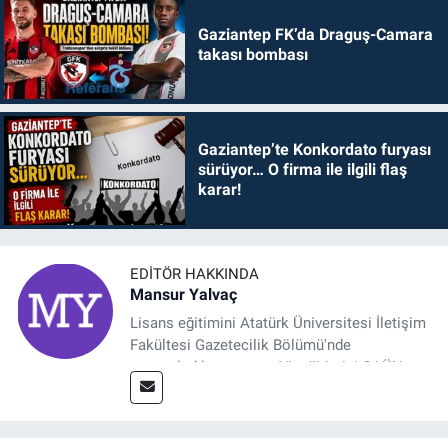
Gaziantep FK’da Draguş-Camara
takası bombası
Gaziantep’te Konkordato furyası
sürüyor… O firma ile ilgili flaş
karar!
EDITÖR HAKKINDA
Mansur Yalvaç
Lisans eğitimini Atatürk Üniversitesi İletişim
Fakültesi Gazetecilik Bölümü'nde
tamamladıktan sonra, YL eğitimini GAÜN
Sosyal Bilimler Enstitüsü'nde İletişim ve T. D.
Ana Bilim Dalı'nda “Medyada Anlam İnşası:
Bitcoin Örneği” başlıklı teziyle tamamladı.