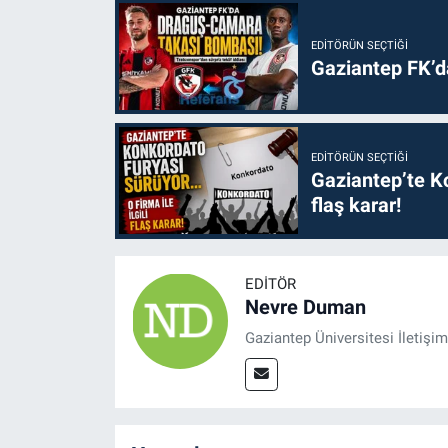
EDITÖRÜN SEÇTIĞI
Gaziantep FK’
EDITÖRÜN SEÇTIĞI
Gaziantep’te Ko
flaş karar!
EDITÖR
Nevre Duman
Gaziantep Üniversitesi İletiş