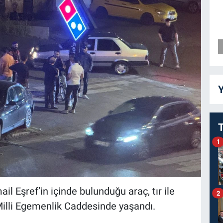
Y
1
l Eşref’in içinde bulunduğu araç, tır ile
2
 Milli Egemenlik Caddesinde yaşandı.