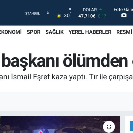
Foto Gale
DOLAR
°
30
47,7106
0.17
EURO
55,1652
0.27
EKONOMİ
SPOR
SAĞLIK
YEREL HABERLER
RESMİ
STERLİN
64,4046
0.35
GRAM ALTIN
e başkanı ölümde
6618.49
2.12
BİST100
13.773
-19
BITCOIN
 İsmail Eşref kaza yaptı. Tır ile çarpışan
65.130,04
1.2