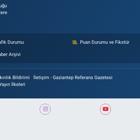
luğu
lere
afik Durumu
Puan Durumu ve Fikstür
ber Arşivi
rılık Bildirimi
İletişim - Gaziantep Referans Gazetesi
Yayın İlkeleri