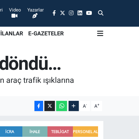
ri
Video
Yazarlar
 İLANLAR
E-GAZETELER
n döndü…
 araç trafik ışıklarına
-
+
A
A