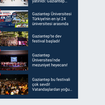
yatırıldı: Gaziantep
heyetinden Yılmaz ve
Şimşek’e ziyaret!
Gaziantep Üniversitesi
Türkiye’nin en iyi 24
üniversitesi arasında
Gaziantep'te dev
festival başladı!
Gaziantep
Üniversitesi'nde
mezuniyet heyecanı!
Gaziantep bu festivali
çok sevdi!
Vatandaşlardan yoğun
ilgi görüyor…