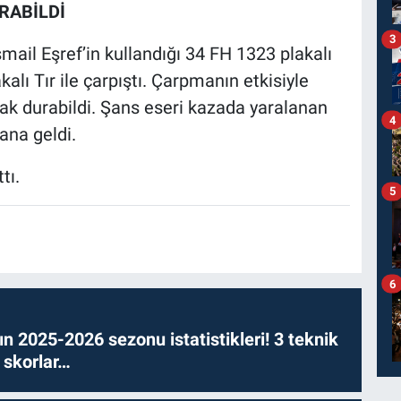
RABİLDİ
3
mail Eşref’in kullandığı 34 FH 1323 plakalı
ı Tır ile çarpıştı. Çarpmanın etkisiyle
arak durabildi. Şans eseri kazada yaralanan
4
na geldi.
tı.
5
6
n 2025-2026 sezonu istatistikleri! 3 teknik
 skorlar…