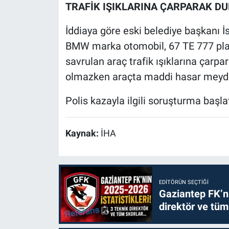
TRAFİK IŞIKLARINA ÇARPARAK DU
İddiaya göre eski belediye başkanı İs
BMW marka otomobil, 67 TE 777 plakal
savrulan araç trafik ışıklarına çarp
olmazken araçta maddi hasar meyda
Polis kazayla ilgili soruşturma başlat
Kaynak:
İHA
EDITÖRÜN SEÇTIĞI
Gaziantep FK’nı
direktör ve tüm