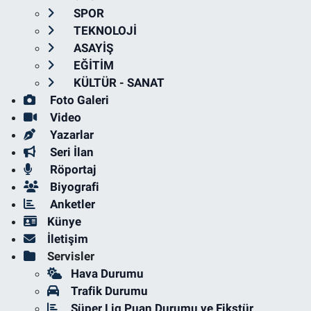
SPOR
TEKNOLOJİ
ASAYİŞ
EĞİTİM
KÜLTÜR - SANAT
Foto Galeri
Video
Yazarlar
Seri İlan
Röportaj
Biyografi
Anketler
Künye
İletişim
Servisler
Hava Durumu
Trafik Durumu
Süper Lig Puan Durumu ve Fikstür