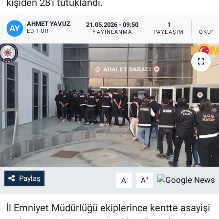
kişiden 28'i tutuklandı.
AHMET YAVUZ
21.05.2026 - 09:50
1
EDITÖR
YAYINLANMA
PAYLAŞIM
OKUNM
Paylaş
-
+
A
A
İl Emniyet Müdürlüğü ekiplerince kentte asayişi