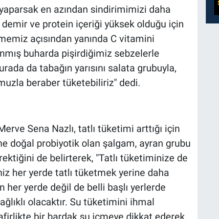
e yaparsak en azından sindirimimizi daha
 demir ve protein içeriği yüksek olduğu için
lmemiz açısından yanında C vitamini
lanmış buharda pişirdiğimiz sebzelerle
rada da tabağın yarısını salata grubuyla,
muzla beraber tüketebiliriz" dedi.
rve Sena Nazlı, tatlı tüketimi arttığı için
ine doğal probiyotik olan şalgam, ayran grubu
ktiğini de belirterek, "Tatlı tüketiminize de
niz her yerde tatlı tüketmek yerine daha
 her yerde değil de belli başlı yerlerde
ğlıklı olacaktır. Su tüketimini ihmal
afirlikte bir bardak su içmeye dikkat ederek