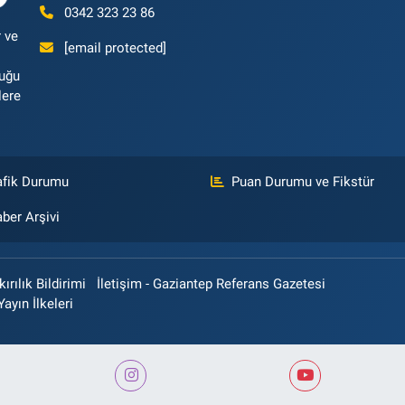
0342 323 23 86
 ve
[email protected]
luğu
lere
afik Durumu
Puan Durumu ve Fikstür
ber Arşivi
rılık Bildirimi
İletişim - Gaziantep Referans Gazetesi
Yayın İlkeleri