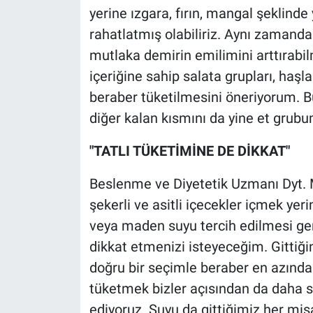
yerine ızgara, fırın, mangal şeklind
rahatlatmış olabiliriz. Aynı zamanda
mutlaka demirin emilimini arttırabi
içeriğine sahip salata grupları, haş
beraber tüketilmesini öneriyorum. Bu
diğer kalan kısmını da yine et grubu
"TATLI TÜKETİMİNE DE DİKKAT"
Beslenme ve Diyetetik Uzmanı Dyt. Me
şekerli ve asitli içecekler içmek yer
veya maden suyu tercih edilmesi gere
dikkat etmenizi isteyeceğim. Gittiği
doğru bir seçimle beraber en azından
tüketmek bizler açısından da daha sa
ediyoruz. Suyu da gittiğimiz her mis