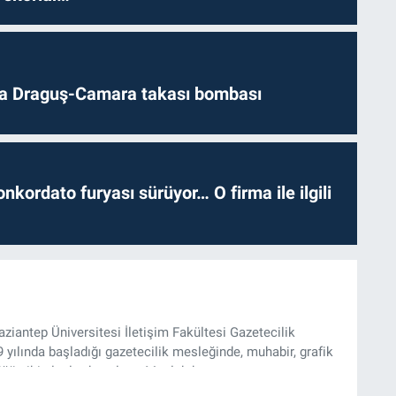
da Draguş-Camara takası bombası
nkordato furyası sürüyor… O firma ile ilgili
iantep Üniversitesi İletişim Fakültesi Gazetecilik
ılında başladığı gazetecilik mesleğinde, muhabir, grafik
üğü gibi alanlarda çalıştı. Meslek hayatına
zı işleri müdürü ve “Güncel, Spor ve Teknolojiden Sorumlu