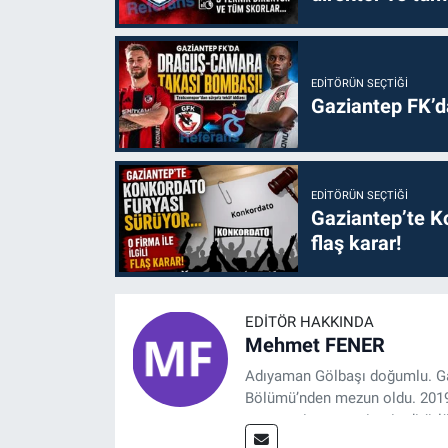
EDITÖRÜN SEÇTIĞI
Gaziantep FK’
EDITÖRÜN SEÇTIĞI
Gaziantep’te Ko
flaş karar!
EDITÖR HAKKINDA
Mehmet FENER
Adıyaman Gölbaşı doğumlu. Gaz
Bölümü’nden mezun oldu. 2019 y
tasarım, internet sitesi editörl
Referansgazetesi.com.tr’de ya