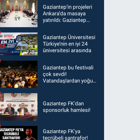
Gaziantep’in projeleri
Ankara’da masaya
yatırıldı: Gaziantep
heyetinden Yılmaz ve
Şimşek’e ziyaret!
Gaziantep Üniversitesi
Türkiye’nin en iyi 24
üniversitesi arasında
Gaziantep bu festivali
çok sevdi!
Vatandaşlardan yoğun
ilgi görüyor…
Gaziantep FK'dan
sponsorluk hamlesi!
Gaziantep FK'ya
tecrübeli santrafor!