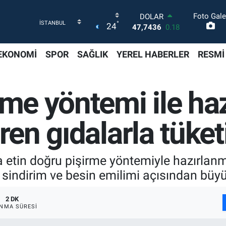
Foto Gale
DOLAR
°
24
47,7436
0.18
EURO
55,2510
0.32
EKONOMİ
SPOR
SAĞLIK
YEREL HABERLER
RESMİ
STERLİN
64,4811
0.38
GRAM ALTIN
rme yöntemi ile ha
6660.55
0.03
BİST100
13.779
-14
ren gıdalarla tüket
BITCOIN
64.959,79
1.11
etin doğru pişirme yöntemiyle hazırlanm
n sindirim ve besin emilimi açısından büy
2 DK
NMA SÜRESI