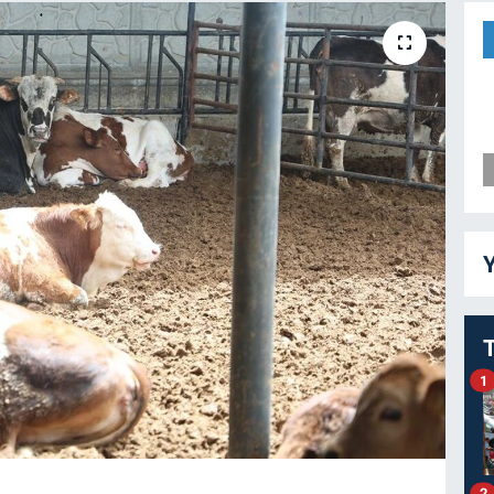
Y
1
2