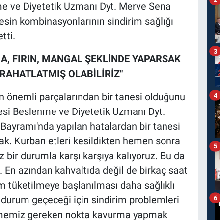
 ve Diyetetik Uzmanı Dyt. Merve Sena
besin kombinasyonlarının sindirim sağlığı
tti.
3
A, FIRIN, MANGAL ŞEKLİNDE YAPARSAK
 RAHATLATMIŞ OLABİLİRİZ"
n önemli parçalarından bir tanesi olduğunu
4
si Beslenme ve Diyetetik Uzmanı Dyt.
 Bayramı'nda yapılan hatalardan bir tanesi
mak. Kurban etleri kesildikten hemen sonra
5
z bir durumla karşı karşıya kalıyoruz. Bu da
r. En azından kahvaltıda değil de birkaç saat
m tüketilmeye başlanılması daha sağlıklı
z durum geçeceği için sindirim problemleri
6
etmemiz gereken nokta kavurma yapmak