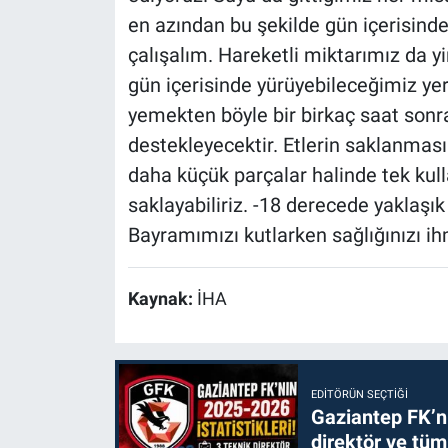
en azından bu şekilde gün içerisind
çalışalım. Hareketli miktarımız da y
gün içerisinde yürüyebileceğimiz ye
yemekten böyle bir birkaç saat sonra
destekleyecektir. Etlerin saklanması
daha küçük parçalar halinde tek kul
saklayabiliriz. -18 derecede yaklaşık 
Bayramımızı kutlarken sağlığınızı i
Kaynak:
İHA
EDITÖRÜN SEÇTIĞI
Gaziantep FK’nı
direktör ve tüm