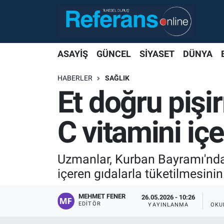
ASAYİŞ
GÜNCEL
SİYASET
DÜNYA
HABERLER
SAĞLIK
Et doğru pişi
C vitamini içe
Uzmanlar, Kurban Bayramı'nda 
içeren gıdalarla tüketilmesini
MEHMET FENER
26.05.2026 - 10:26
EDITÖR
YAYINLANMA
OKU