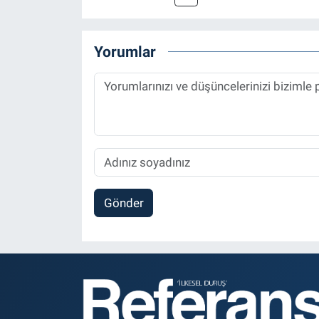
Haber Editörü' olarak devam e
Yorumlar
Gönder