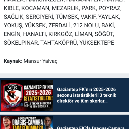
KIBLE, KOCAMAN, MEZARLIK, PARK, POYRAZ,
SAĞLIK, SERGİYERİ, TÜMSEK, VAKIF, YAYLAK,
YOKUŞ, YÜKSEK, ZERDALİ, 212 NOLU, BAKİ,
ENGİN, HANALTI, KIRKGÖZ, LİMAN, SÖĞÜT,
SÖKELPINAR, TAHTAKÖPRÜ, YÜKSEKTEPE
Kaynak:
Mansur Yalvaç
Gaziantep FK’nın 2025-2026
sezonu istatistikleri! 3 teknik
direktör ve tüm skorlar…
Gaziantep FK’da Draguş-Camara