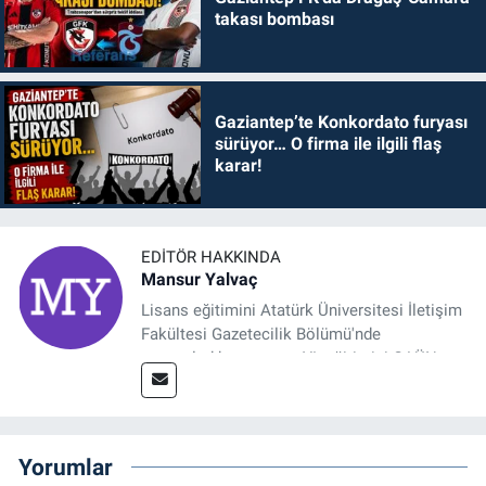
takası bombası
Gaziantep’te Konkordato furyası
sürüyor… O firma ile ilgili flaş
karar!
EDITÖR HAKKINDA
Mansur Yalvaç
Lisans eğitimini Atatürk Üniversitesi İletişim
Fakültesi Gazetecilik Bölümü'nde
tamamladıktan sonra, YL eğitimini GAÜN
Sosyal Bilimler Enstitüsü'nde İletişim ve T. D.
Ana Bilim Dalı'nda “Medyada Anlam İnşası:
Bitcoin Örneği” başlıklı teziyle tamamladı.
2014 yılında başladığı profesyonel kariyerini
Yorumlar
halen Referansgazetesi.com.tr'de Güncel,