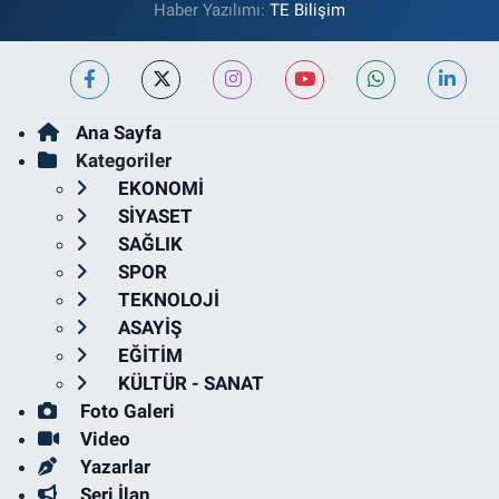
Haber Yazılımı:
TE Bilişim
Ana Sayfa
Kategoriler
EKONOMİ
SİYASET
SAĞLIK
SPOR
TEKNOLOJİ
ASAYİŞ
EĞİTİM
KÜLTÜR - SANAT
Foto Galeri
Video
Yazarlar
Seri İlan