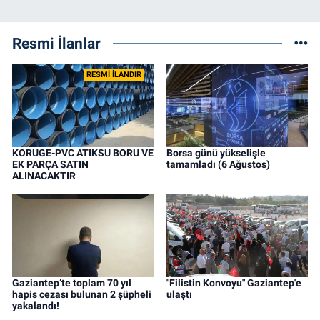
Resmi İlanlar
RESMİ İLANDIR
KORUGE-PVC ATIKSU BORU VE
Borsa günü yükselişle
EK PARÇA SATIN
tamamladı (6 Ağustos)
ALINACAKTIR
Gaziantep’te toplam 70 yıl
"Filistin Konvoyu" Gaziantep'e
hapis cezası bulunan 2 şüpheli
ulaştı
yakalandı!