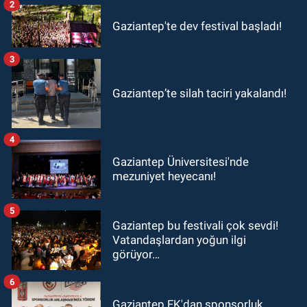
2
Gaziantep'te dev festival başladı!
3
Gaziantep’te silah taciri yakalandı!
4
Gaziantep Üniversitesi'nde
mezuniyet heyecanı!
5
Gaziantep bu festivali çok sevdi!
Vatandaşlardan yoğun ilgi
görüyor…
6
Gaziantep FK'dan sponsorluk