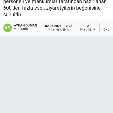
personeli ve mahkumlar tarafından hazırlanan
600’den fazla eser, ziyaretçilerin beğenisine
sunuldu.
AYHAN DUMAN
02.06.2026 - 12:28
2
MUHABIR
YAYINLANMA
PAYLAŞIM
OKUN