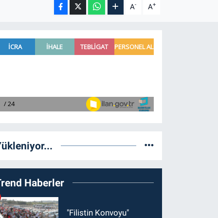
-
+
A
A
ükleniyor...
Trend Haberler
"Filistin Konvoyu"