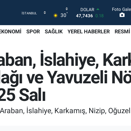
Foto Gale
DOLAR
°
30
47,7436
0.18
EURO
55,2510
0.32
EKONOMİ
SPOR
SAĞLIK
YEREL HABERLER
RESMİ
STERLİN
64,4811
0.38
GRAM ALTIN
ban, İslahiye, Kar
6660.55
0.03
BİST100
13.779
-14
ağı ve Yavuzeli N
BITCOIN
64.944,08
-0.18
25 Salı
raban, İslahiye, Karkamış, Nizip, Oğuzeli