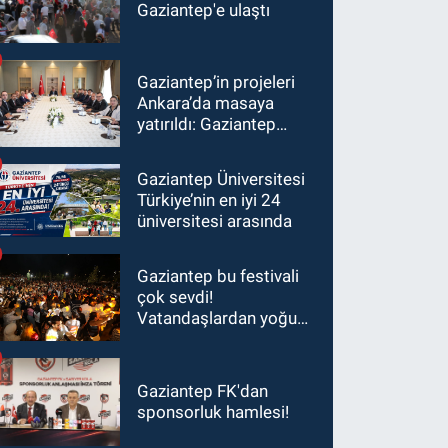
Gaziantep'e ulaştı
Gaziantep’in projeleri
Ankara’da masaya
yatırıldı: Gaziantep
heyetinden Yılmaz ve
Şimşek’e ziyaret!
Gaziantep Üniversitesi
Türkiye’nin en iyi 24
üniversitesi arasında
Gaziantep bu festivali
çok sevdi!
Vatandaşlardan yoğun
ilgi görüyor…
Gaziantep FK'dan
sponsorluk hamlesi!