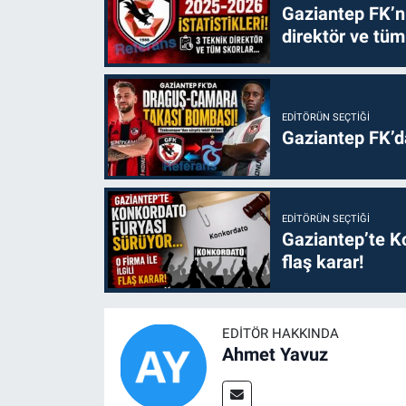
Gaziantep FK’nı
direktör ve tüm
EDITÖRÜN SEÇTIĞI
Gaziantep FK’
EDITÖRÜN SEÇTIĞI
Gaziantep’te Ko
flaş karar!
EDITÖR HAKKINDA
Ahmet Yavuz