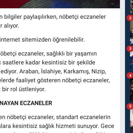
 bilgiler paylaşılırken, nöbetçi eczaneler
2
 alıyor.
nternet sitemizden öğrenilebilir.
3
betçi eczaneler, sağlıklı bir yaşamın
aatlere kadar kesintisiz bir şekilde
iyor. Araban, İslahiye, Karkamış, Nizip,
4
elerde faaliyet gösteren nöbetçi eczaneler,
bir rol üstleniyor.
YNAYAN ECZANELER
5
en nöbetçi eczaneler, standart eczanelerin
ara kesintisiz sağlık hizmeti sunuyor. Gece