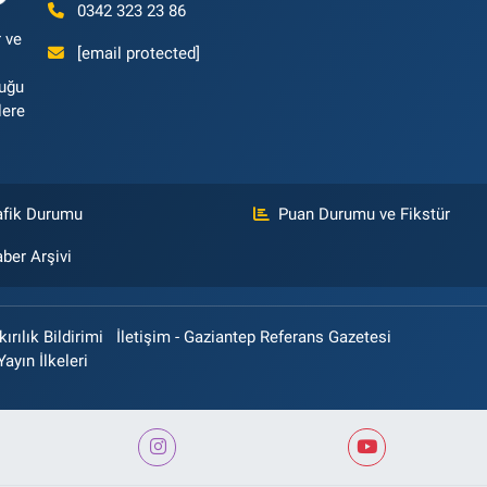
0342 323 23 86
 ve
[email protected]
luğu
lere
afik Durumu
Puan Durumu ve Fikstür
ber Arşivi
rılık Bildirimi
İletişim - Gaziantep Referans Gazetesi
Yayın İlkeleri