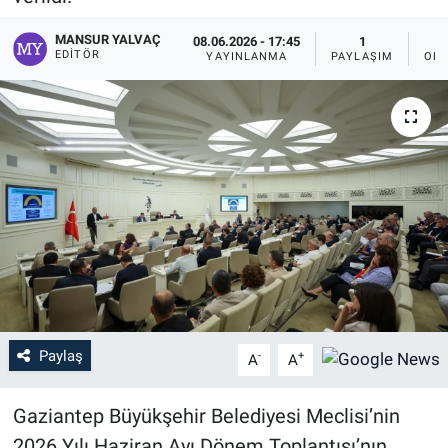
MANSUR YALVAÇ
08.06.2026 - 17:45
1
EDITÖR
YAYINLANMA
PAYLAŞIM
OKU
Paylaş
-
+
A
A
Gaziantep Büyükşehir Belediyesi Meclisi’nin
2026 Yılı Haziran Ayı Dönem Toplantısı’nın