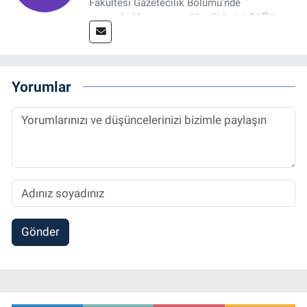
Fakültesi Gazetecilik Bölümü'nde
tamamladıktan sonra, YL eğitimini GAÜN
Sosyal Bilimler Enstitüsü'nde İletişim ve T. D.
Ana Bilim Dalı'nda “Medyada Anlam İnşası:
Bitcoin Örneği” başlıklı teziyle tamamladı.
2014 yılında başladığı profesyonel kariyerini
Yorumlar
halen Referansgazetesi.com.tr'de Güncel,
Spor, Sağlık ve Ekonomi Editörü olarak
sürdürmektedir.
Gönder