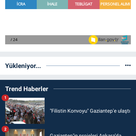
Yükleniyor...
Trend Haberler
1
"Filistin Konvoyu" Gaziantep'e ulaştı
2
Gaziantep’in projeleri Ankara’da