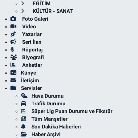
EĞİTİM
KÜLTÜR - SANAT
Foto Galeri
Video
Yazarlar
Seri İlan
Röportaj
Biyografi
Anketler
Künye
İletişim
Servisler
Hava Durumu
Trafik Durumu
Süper Lig Puan Durumu ve Fikstür
Tüm Manşetler
Son Dakika Haberleri
Haber Arşivi