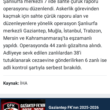
Şanlıurfa merkezli 7 ilde sahte çürük raporu
operasyonu düzenlendi. Askerlik görevinden
kaçmak için sahte çürük raporu alan ve
düzenleyenlere yönelik operasyon Şanlıurfa
merkezli Gaziantep, Muğla, İstanbul, Trabzon,
Mersin ve Kahramanmaraş’ta eşzamanlı
yapıldı. Operasyonda 44 zanlı gözaltına alındı.
Adliyeye sevk edilen zanlılardan 38’i
tutuklanarak cezaevine gönderilirken 6 zanlı ise
adli kontrol şartıyla serbest bırakıldı.
Kaynak:
İHA
Gaziantep FK’nın 2025-2026