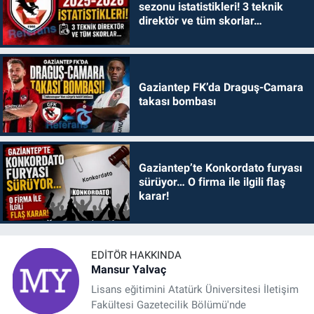
sezonu istatistikleri! 3 teknik
direktör ve tüm skorlar…
Gaziantep FK’da Draguş-Camara
takası bombası
Gaziantep’te Konkordato furyası
sürüyor… O firma ile ilgili flaş
karar!
EDITÖR HAKKINDA
Mansur Yalvaç
Lisans eğitimini Atatürk Üniversitesi İletişim
Fakültesi Gazetecilik Bölümü'nde