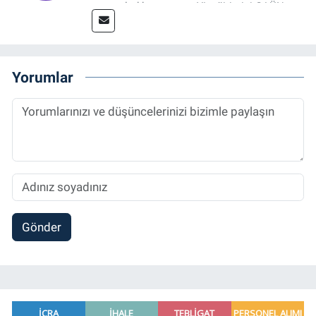
tamamladıktan sonra, YL eğitimini GAÜN
Sosyal Bilimler Enstitüsü'nde İletişim ve T. D.
Ana Bilim Dalı'nda “Medyada Anlam İnşası:
Bitcoin Örneği” başlıklı teziyle tamamladı.
2014 yılında başladığı profesyonel kariyerini
Yorumlar
halen Referansgazetesi.com.tr'de Güncel,
Spor, Sağlık ve Ekonomi Editörü olarak
sürdürmektedir.
Gönder