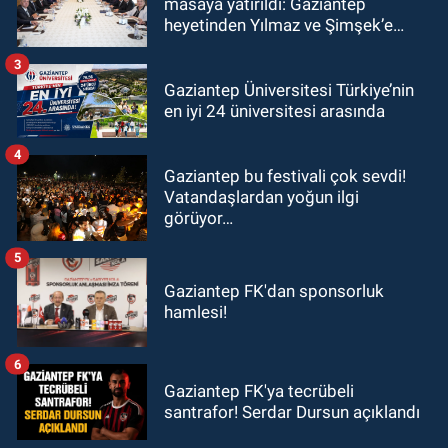
masaya yatırıldı: Gaziantep
heyetinden Yılmaz ve Şimşek’e
ziyaret!
3
Gaziantep Üniversitesi Türkiye’nin
en iyi 24 üniversitesi arasında
4
Gaziantep bu festivali çok sevdi!
Vatandaşlardan yoğun ilgi
görüyor…
5
Gaziantep FK'dan sponsorluk
hamlesi!
6
Gaziantep FK'ya tecrübeli
santrafor! Serdar Dursun açıklandı