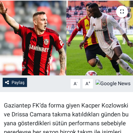
Paylaş
-
+
A
A
Gaziantep FK’da forma giyen Kacper Kozlowski
ve Drissa Camara takıma katıldıkları günden bu
yana gösterdikleri sütün performans sebebiyle
neredeyse her sezon birçok takım ile isimleri