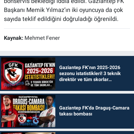
bonservis beklediği iddia edildi. Gaziantep FK
Başkanı Memik Yılmaz’ın iki oyuncuya da çok
sayıda teklif edildiğini doğruladığı öğrenildi.
Kaynak:
Mehmet Fener
Gaziantep FK’nın 2025-2026
sezonu istatistikleri! 3 teknik
direktör ve tüm skorlar…
Gaziantep FK’da Draguş-Camara
takası bombası