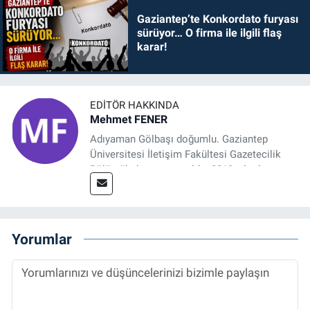
Gaziantep’te Konkordato furyası
sürüyor… O firma ile ilgili flaş
karar!
EDITÖR HAKKINDA
Mehmet FENER
Adıyaman Gölbaşı doğumlu. Gaziantep
Üniversitesi İletişim Fakültesi Gazetecilik
Bölümü’nden mezun oldu. 2019 yılında
başladığı gazetecilik mesleğinde, muhabir,
grafik tasarım, internet sitesi editörlüğü gibi
alanlarda çalıştı. Meslek hayatına
Referansgazetesi.com.tr’de yazı işleri
Yorumlar
müdürü ve “Güncel, Spor ve Teknolojiden
Sorumlu Haber Editörü' olarak devam
etmektedir.