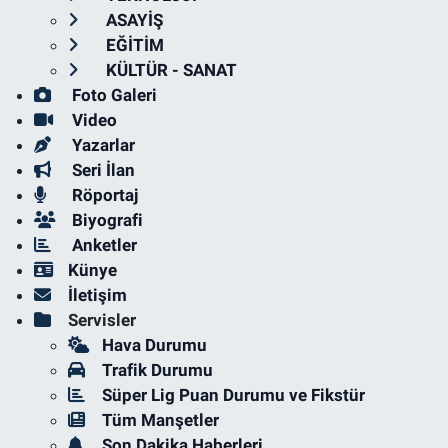
ASAYİŞ
EĞİTİM
KÜLTÜR - SANAT
Foto Galeri
Video
Yazarlar
Seri İlan
Röportaj
Biyografi
Anketler
Künye
İletişim
Servisler
Hava Durumu
Trafik Durumu
Süper Lig Puan Durumu ve Fikstür
Tüm Manşetler
Son Dakika Haberleri