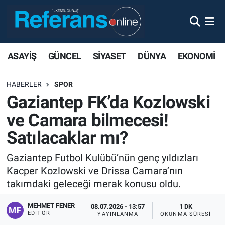
ASAYİŞ
GÜNCEL
SİYASET
DÜNYA
EKONOMİ
HABERLER
SPOR
Gaziantep FK’da Kozlowski
ve Camara bilmecesi!
Satılacaklar mı?
Gaziantep Futbol Kulübü’nün genç yıldızları
Kacper Kozlowski ve Drissa Camara’nın
takımdaki geleceği merak konusu oldu.
MEHMET FENER
08.07.2026 - 13:57
1 DK
EDITÖR
YAYINLANMA
OKUNMA SÜRESI