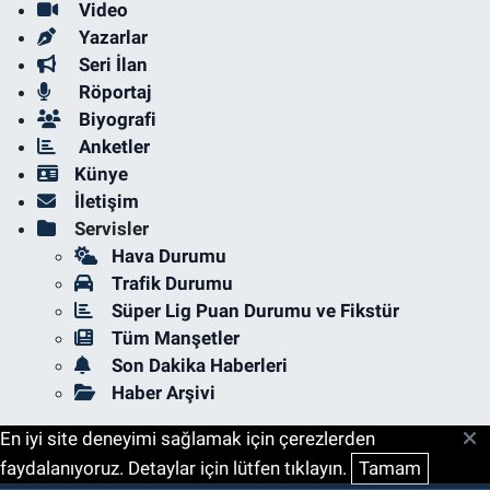
Video
Yazarlar
Seri İlan
Röportaj
Biyografi
Anketler
Künye
İletişim
Servisler
Hava Durumu
Trafik Durumu
Süper Lig Puan Durumu ve Fikstür
Tüm Manşetler
Son Dakika Haberleri
Haber Arşivi
En iyi site deneyimi sağlamak için çerezlerden
faydalanıyoruz. Detaylar için lütfen tıklayın.
Tamam