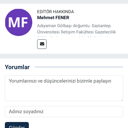
EDITÖR HAKKINDA
Mehmet FENER
Adıyaman Gölbaşı doğumlu. Gaziantep
Üniversitesi İletişim Fakültesi Gazetecilik
Bölümü’nden mezun oldu. 2019 yılında
başladığı gazetecilik mesleğinde, muhabir,
grafik tasarım, internet sitesi editörlüğü gibi
alanlarda çalıştı. Meslek hayatına
Referansgazetesi.com.tr’de yazı işleri
Yorumlar
müdürü ve “Güncel, Spor ve Teknolojiden
Sorumlu Haber Editörü' olarak devam
etmektedir.
Gönder