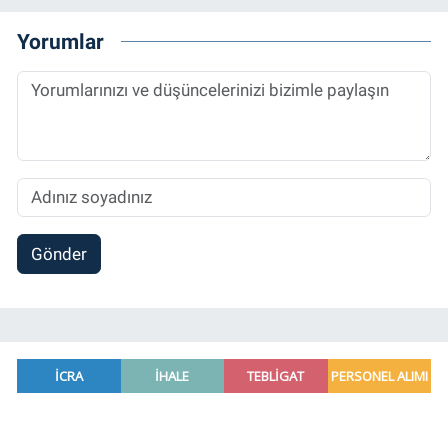
alanlarda çalıştı. Meslek hayatına
Referansgazetesi.com.tr’de yazı işleri
Yorumlar
müdürü ve “Güncel, Spor ve Teknolojiden
Sorumlu Haber Editörü' olarak devam
etmektedir.
Gönder