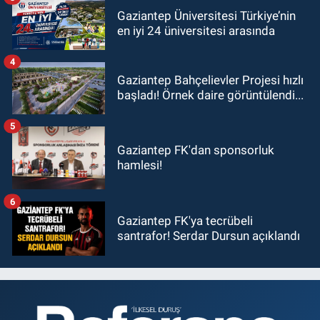
Gaziantep Üniversitesi Türkiye’nin
en iyi 24 üniversitesi arasında
4
Gaziantep Bahçelievler Projesi hızlı
başladı! Örnek daire görüntülendi...
5
Gaziantep FK'dan sponsorluk
hamlesi!
6
Gaziantep FK'ya tecrübeli
santrafor! Serdar Dursun açıklandı