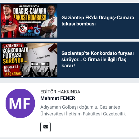
Gaziantep FK’da Draguş-Camara
takası bombası
Gaziantep’te Konkordato furyası
sürüyor… O firma ile ilgili flaş
karar!
EDITÖR HAKKINDA
Mehmet FENER
Adıyaman Gölbaşı doğumlu. Gaziantep
Üniversitesi İletişim Fakültesi Gazetecilik
Bölümü’nden mezun oldu. 2019 yılında
başladığı gazetecilik mesleğinde, muhabir,
grafik tasarım, internet sitesi editörlüğü gibi