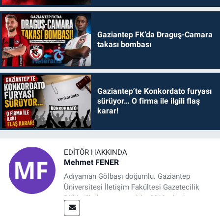
Gaziantep FK’da Draguş-Camara
takası bombası
Gaziantep’te Konkordato furyası
sürüyor… O firma ile ilgili flaş
karar!
EDITÖR HAKKINDA
Mehmet FENER
Adıyaman Gölbaşı doğumlu. Gaziantep
Üniversitesi İletişim Fakültesi Gazetecilik
Bölümü’nden mezun oldu. 2019 yılında
başladığı gazetecilik mesleğinde, muhabir,
grafik tasarım, internet sitesi editörlüğü gibi