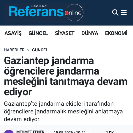
ASAYİŞ
GÜNCEL
SİYASET
DÜNYA
EKONOMİ
HABERLER
GÜNCEL
Gaziantep jandarma
öğrencilere jandarma
mesleğini tanıtmaya devam
ediyor
Gaziantep’te jandarma ekipleri tarafından
öğrencilere jandarmalık mesleğini anlatmaya
devam ediyor.
MEHMET FENER
15.05.2026 - 10:44
1 DK