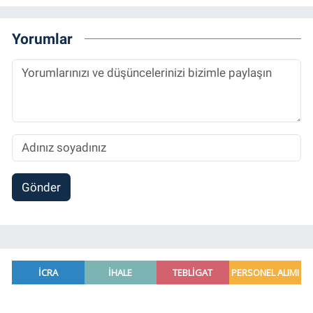
alanlarda çalıştı. Meslek hayatına
Referansgazetesi.com.tr’de yazı işleri
Yorumlar
müdürü ve “Güncel, Spor ve Teknolojiden
Sorumlu Haber Editörü' olarak devam
etmektedir.
Gönder