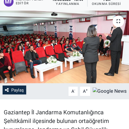
EDITÖR
YAYINLANMA
OKUNMA SÜRESI
Paylaş
-
+
A
A
Gaziantep İl Jandarma Komutanlığınca
Şehitkâmil ilçesinde bulunan ortaöğretim