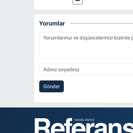
Referansgazetesi.com.tr’de ya
Haber Editörü' olarak devam e
Yorumlar
Gönder