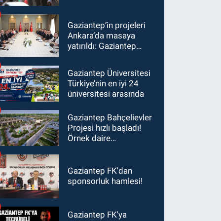
Gaziantep’in projeleri
Ankara’da masaya
yatırıldı: Gaziantep
heyetinden Yılmaz ve
Şimşek’e ziyaret!
Gaziantep Üniversitesi
Türkiye’nin en iyi 24
üniversitesi arasında
Gaziantep Bahçelievler
Projesi hızlı başladı!
Örnek daire
görüntülendi...
Gaziantep FK'dan
sponsorluk hamlesi!
Gaziantep FK'ya