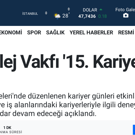
Foto Gale
DOLAR
°
28
47,7436
0.18
EURO
55,2510
0.32
EKONOMİ
SPOR
SAĞLIK
YEREL HABERLER
RESMİ
STERLİN
64,4811
0.38
GRAM ALTIN
ej Vakfı '15. Kariy
6660.55
0
BİST100
13.779
-14
BITCOIN
64.840,97
-0.15
leri'nde düzenlenen kariyer günleri etkinl
 iş alanlarındaki kariyerleriyle ilgili dene
dar devam edeceği açıklandı.
1 DK
NMA SÜRESI