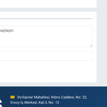
zı işleri müdürü ve “Güncel, Spor ve Teknolojiden Sorumlu
tmektedir.
İncilipınar Mahallesi, Kıbrıs Caddesi, No: 22,
Ersoy İş Merkezi, Kat:3, No: 13