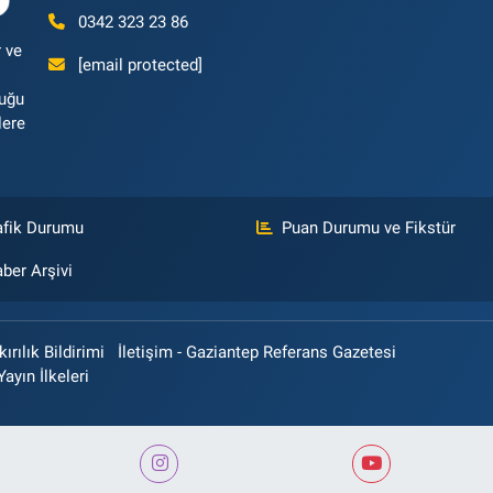
0342 323 23 86
 ve
[email protected]
luğu
lere
afik Durumu
Puan Durumu ve Fikstür
ber Arşivi
rılık Bildirimi
İletişim - Gaziantep Referans Gazetesi
Yayın İlkeleri