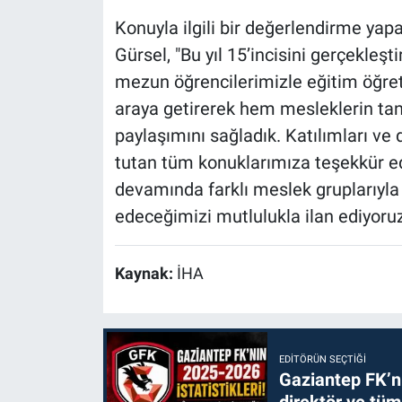
Konuyla ilgili bir değerlendirme ya
Gürsel, "Bu yıl 15’incisini gerçekleşti
mezun öğrencilerimizle eğitim öğret
araya getirerek hem mesleklerin tan
paylaşımını sağladık. Katılımları ve 
tutan tüm konuklarımıza teşekkür edi
devamında farklı meslek gruplarıyl
edeceğimizi mutlulukla ilan ediyoruz
Kaynak:
İHA
EDITÖRÜN SEÇTIĞI
Gaziantep FK’nı