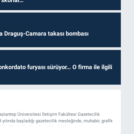
 skorlar…
da Draguş-Camara takası bombası
nkordato furyası sürüyor… O firma ile ilgili
iantep Üniversitesi İletişim Fakültesi Gazetecilik
ılında başladığı gazetecilik mesleğinde, muhabir, grafik
üğü gibi alanlarda çalıştı. Meslek hayatına