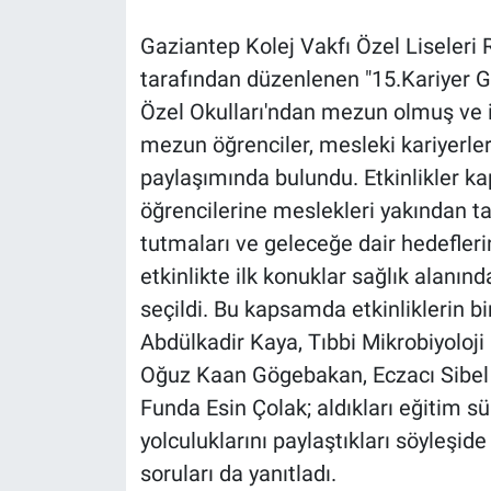
Gaziantep Kolej Vakfı Özel Liseleri 
tarafından düzenlenen "15.Kariyer G
Özel Okulları'ndan mezun olmuş ve i
mezun öğrenciler, mesleki kariyerleri 
paylaşımında bulundu. Etkinlikler ka
öğrencilerine meslekleri yakından tan
tutmaları ve geleceğe dair hedefler
etkinlikte ilk konuklar sağlık alanı
seçildi. Bu kapsamda etkinliklerin b
Abdülkadir Kaya, Tıbbi Mikrobiyoloji
Oğuz Kaan Gögebakan, Eczacı Sibel C
Funda Esin Çolak; aldıkları eğitim sü
yolculuklarını paylaştıkları söyleşide 
soruları da yanıtladı.