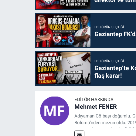
direktör ve tüm
EDITÖRÜN SEÇTIĞI
Gaziantep FK’
EDITÖRÜN SEÇTIĞI
Gaziantep’te Ko
flaş karar!
EDITÖR HAKKINDA
Mehmet FENER
Adıyaman Gölbaşı doğumlu. Gaz
Bölümü’nden mezun oldu. 2019 y
tasarım, internet sitesi editörl