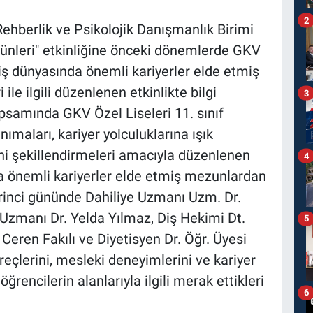
2
Rehberlik ve Psikolojik Danışmanlık Birimi
ünleri" etkinliğine önceki dönemlerde GKV
ş dünyasında önemli kariyerler elde etmiş
ile ilgili düzenlenen etkinlikte bilgi
3
psamında GKV Özel Liseleri 11. sınıf
ımaları, kariyer yolculuklarına ışık
ini şekillendirmeleri amacıyla düzenlenen
4
nda önemli kariyerler elde etmiş mezunlardan
irinci gününde Dahiliye Uzmanı Uzm. Dr.
 Uzmanı Dr. Yelda Yılmaz, Diş Hekimi Dt.
5
eren Fakılı ve Diyetisyen Dr. Öğr. Üyesi
reçlerini, mesleki deneyimlerini ve kariyer
öğrencilerin alanlarıyla ilgili merak ettikleri
6