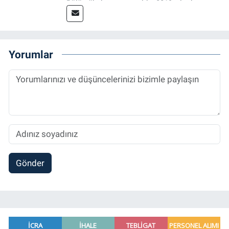
Bölümü’nden mezun oldu. 2019 yılında
başladığı gazetecilik mesleğinde, muhabir,
grafik tasarım, internet sitesi editörlüğü gibi
alanlarda çalıştı. Meslek hayatına
Referansgazetesi.com.tr’de yazı işleri
Yorumlar
müdürü ve “Güncel, Spor ve Teknolojiden
Sorumlu Haber Editörü' olarak devam
etmektedir.
Gönder