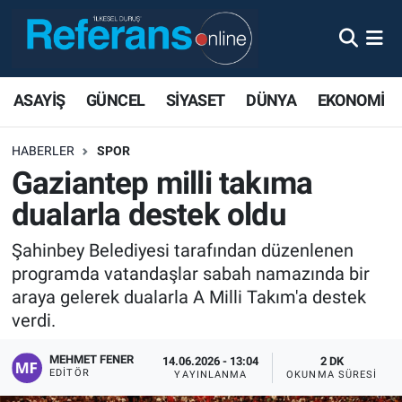
ASAYİŞ
GÜNCEL
SİYASET
DÜNYA
EKONOMİ
HABERLER
SPOR
Gaziantep milli takıma
dualarla destek oldu
Şahinbey Belediyesi tarafından düzenlenen
programda vatandaşlar sabah namazında bir
araya gelerek dualarla A Milli Takım'a destek
verdi.
MEHMET FENER
14.06.2026 - 13:04
2 DK
EDITÖR
YAYINLANMA
OKUNMA SÜRESI