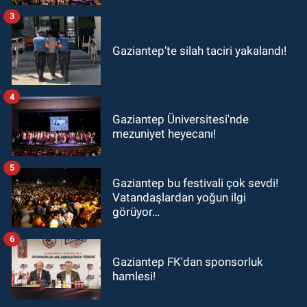
3
Gaziantep’te silah taciri yakalandı!
4
Gaziantep Üniversitesi'nde
mezuniyet heyecanı!
5
Gaziantep bu festivali çok sevdi!
Vatandaşlardan yoğun ilgi
görüyor…
6
Gaziantep FK'dan sponsorluk
hamlesi!