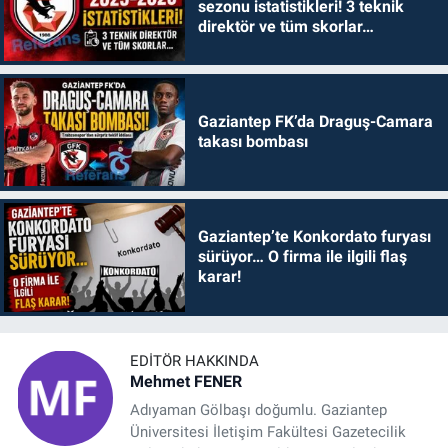
sezonu istatistikleri! 3 teknik
direktör ve tüm skorlar…
Gaziantep FK’da Draguş-Camara
takası bombası
Gaziantep’te Konkordato furyası
sürüyor… O firma ile ilgili flaş
karar!
EDITÖR HAKKINDA
Mehmet FENER
Adıyaman Gölbaşı doğumlu. Gaziantep
Üniversitesi İletişim Fakültesi Gazetecilik