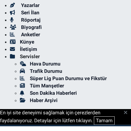
Yazarlar
Seri İlan
Röportaj
Biyografi
Anketler
Künye
İletişim
Servisler
Hava Durumu
Trafik Durumu
Süper Lig Puan Durumu ve Fikstür
Tüm Manşetler
Son Dakika Haberleri
Haber Arşivi
En iyi site deneyimi sağlamak için çerezlerden
faydalanıyoruz. Detaylar için lütfen tıklayın.
Tamam