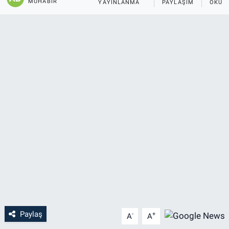
MUHABIR
YAYINLANMA
PAYLAŞIM
OKUN
Paylaş
-
+
A
A