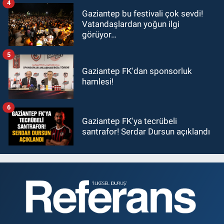
4
Gaziantep bu festivali çok sevdi!
Vatandaşlardan yoğun ilgi
görüyor…
5
Gaziantep FK'dan sponsorluk
hamlesi!
6
Gaziantep FK'ya tecrübeli
santrafor! Serdar Dursun açıklandı