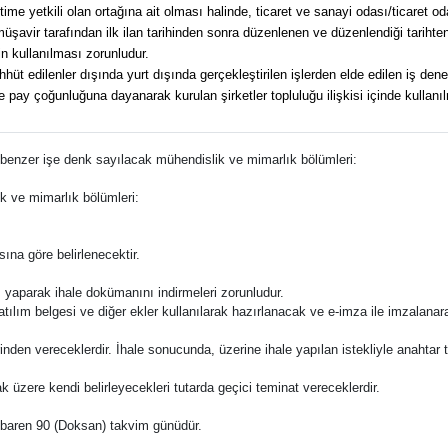
e yetkili olan ortağına ait olması halinde, ticaret ve sanayi odası/ticaret od
avir tarafından ilk ilan tarihinden sonra düzenlenen ve düzenlendiği tarihten g
n kullanılması zorunludur.
üt edilenler dışında yurt dışında gerçekleştirilen işlerden elde edilen iş dene
pay çoğunluğuna dayanarak kurulan şirketler topluluğu ilişkisi içinde kullanılma
e benzer işe denk sayılacak mühendislik ve mimarlık bölümleri:
k ve mimarlık bölümleri:
ına göre belirlenecektir.
ş yaparak ihale dokümanını indirmeleri zorunludur.
katılım belgesi ve diğer ekler kullanılarak hazırlanacak ve e-imza ile imzalana
üzerinden vereceklerdir. İhale sonucunda, üzerine ihale yapılan istekliyle anahta
ak üzere kendi belirleyecekleri tutarda geçici teminat vereceklerdir.
n itibaren 90 (Doksan) takvim günüdür.