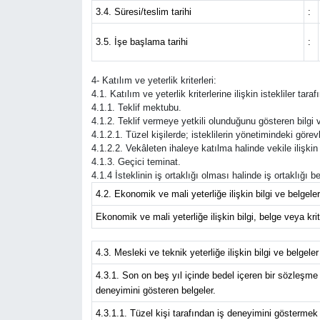
3.4. Süresi/teslim tarihi
:
3.5. İşe başlama tarihi
:
4- Katılım ve yeterlik kriterleri:
4.1. Katılım ve yeterlik kriterlerine ilişkin istekliler ta
4.1.1. Teklif mektubu.
4.1.2. Teklif vermeye yetkili olunduğunu gösteren bilgi v
4.1.2.1. Tüzel kişilerde; isteklilerin yönetimindeki görevli
4.1.2.2. Vekâleten ihaleye katılma halinde vekile ilişkin 
4.1.3. Geçici teminat.
4.1.4 İsteklinin iş ortaklığı olması halinde iş ortaklığı
4.2. Ekonomik ve mali yeterliğe ilişkin bilgi ve belgeler
Ekonomik ve mali yeterliğe ilişkin bilgi, belge veya krite
4.3. Mesleki ve teknik yeterliğe ilişkin bilgi ve belgeler
4.3.1. Son on beş yıl içinde bedel içeren bir sözleşme
deneyimini gösteren belgeler.
4.3.1.1. Tüzel kişi tarafından iş deneyimini göstermek 