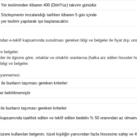
Yer tesliminden itibaren 400 (DörtYüz) takvim günüdür.
Sözleşmenin imzalandığı tarihten itibaren 5 gün içinde
yer teslimi yapılarak işe başlanacaktır.
rafından e-teklif kapsamında sunulması gereken bilgi ve belgeler ile fiyat dışı uns
e belgeler:
ler ile ilgisine göre, ortaklar ve ortaklık oranlarına (halka arz edilen hisseler ha
bilgi ve belgeler.
 beyannamesi.
 ile bunların taşıması gereken kriterler:
r belirtilmemiştir.
 ile bunların taşıması gereken kriterler:
 kapsamında taahhüt edilen ve teklif edilen bedelin % 50 oranından az olmamak
üzere kullanılan belgenin, tüzel kişiliğin yarısından fazla hissesine sahip ve 4