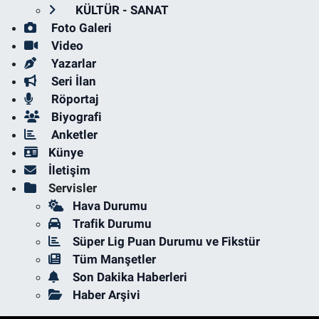
KÜLTÜR - SANAT
Foto Galeri
Video
Yazarlar
Seri İlan
Röportaj
Biyografi
Anketler
Künye
İletişim
Servisler
Hava Durumu
Trafik Durumu
Süper Lig Puan Durumu ve Fikstür
Tüm Manşetler
Son Dakika Haberleri
Haber Arşivi