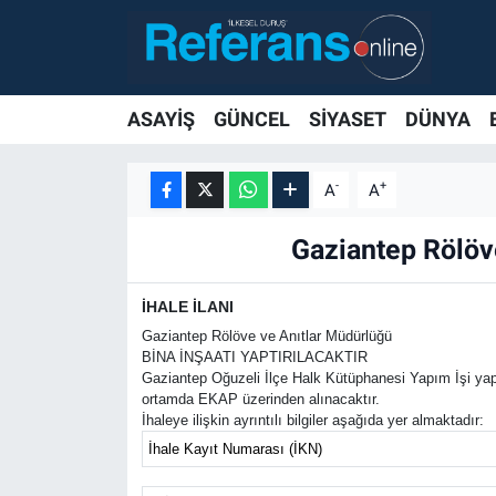
ASAYİŞ
GÜNCEL
SİYASET
DÜNYA
-
+
A
A
Gaziantep Rölö
İHALE İLANI
Gaziantep Rölöve ve Anıtlar Müdürlüğü
BİNA İNŞAATI YAPTIRILACAKTIR
Gaziantep Oğuzeli İlçe Halk Kütüphanesi Yapım İşi yapı
ortamda EKAP üzerinden alınacaktır.
İhaleye ilişkin ayrıntılı bilgiler aşağıda yer almaktadır:
İhale Kayıt Numarası (İKN)