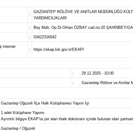
GAZİANTEP RÖLÖVE VE ANITLAR MÜDÜRLÜĞÜ KÜLT
:
YARDIMCILIKLARI
:
Bey Mah. Op.Dr.Orhan ÖZBAY cad.no:20 ŞAHİNBEY/G
:
03422316042
i internet
:
https://ekap.kik.gov.tr/EKAP/
:
29.12.2025 - 10:00
:
Gaziantep Rölöve ve Anıtlar 
Gaziantep Oğuzeli İlçe Halk Kütüphanesi Yapım İşi
1 adet Kütüphane Yapımı
Ayrıntılı bilgiye EKAP’ta yer alan ihale dokümanı içinde bulunan idari şartnam
Gaziantep / Oğuzeli