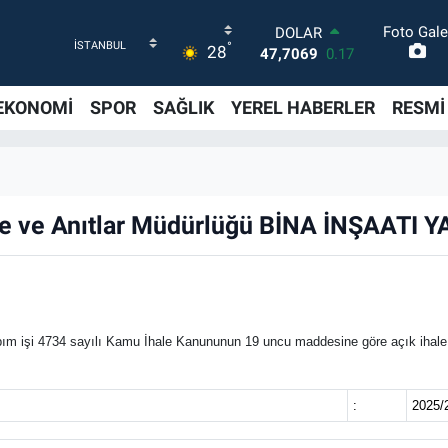
Foto Gale
DOLAR
°
28
47,7069
0.17
EURO
55,0265
0.01
EKONOMİ
SPOR
SAĞLIK
YEREL HABERLER
RESMİ
STERLİN
64,1897
0.02
GRAM ALTIN
6574.81
1.44
BİST100
ve ve Anıtlar Müdürlüğü BİNA İNŞAATI 
13.887
64
BITCOIN
64.360,53
-0.76
m işi 4734 sayılı Kamu İhale Kanununun 19 uncu maddesine göre açık ihale usu
:
2025/