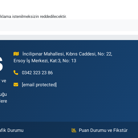
açıklama istenilmeksizin reddedilecektir.
İncilipınar Mahallesi, Kıbrıs Caddesi, No: 22,
Ersoy İş Merkezi, Kat:3, No: 13
0342 323 23 86
 ve
[email protected]
luğu
lere
afik Durumu
Puan Durumu ve Fikstür