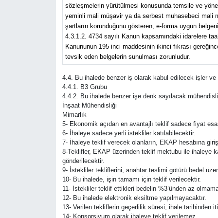
sözleşmelerin yürütülmesi konusunda temsile ve yönetim
yeminli mali müşavir ya da serbest muhasebeci mali müş
şartların korunduğunu gösteren, e-forma uygun belgeni
4.3.1.2. 4734 sayılı Kanun kapsamındaki idarelere taahh
Kanununun 195 inci maddesinin ikinci fıkrası gereğince 
tevsik eden belgelerin sunulması zorunludur.
4.4. Bu ihalede benzer iş olarak kabul edilecek işler v
4.4.1. B3 Grubu
4.4.2. Bu ihalede benzer işe denk sayılacak mühendisli
İnşaat Mühendisliği
Mimarlık
5- Ekonomik açıdan en avantajlı teklif sadece fiyat esas
6- İhaleye sadece yerli istekliler katılabilecektir.
7- İhaleye teklif verecek olanların, EKAP hesabına giri
8-Teklifler, EKAP üzerinden teklif mektubu ile ihaleye 
gönderilecektir.
9- İstekliler tekliflerini, anahtar teslimi götürü bedel 
10- Bu ihalede, işin tamamı için teklif verilecektir.
11- İstekliler teklif ettikleri bedelin %3’ünden az olmam
12- Bu ihalede elektronik eksiltme yapılmayacaktır.
13- Verilen tekliflerin geçerlilik süresi, ihale tarihinde
14- Konsorsiyum olarak ihaleye teklif verilemez.