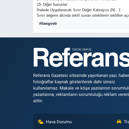
15- Diğer hususlar:
İhalede Uygulanacak Sınır Değer Katsayısı (N) : 1
Sınır değerin altında teklif sunan isteklilerin teklifleri 
#ilangovtr
Referans Gazetesi sitesinde yayınlanan yazı, haber
fotoğraflar kaynak gösterilerek dahi izinsiz
kullanılamaz. Makale ve köşe yazılarının sorumlu
yazarlarına, reklamların sorumluluğu reklam veren
aittir.
Hava Durumu
Tr