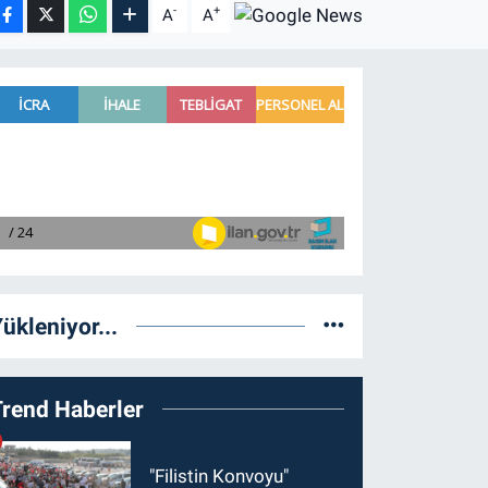
-
+
A
A
ükleniyor...
Trend Haberler
"Filistin Konvoyu"