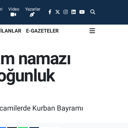
ri
Video
Yazarlar
 İLANLAR
E-GAZETELER
ram namazı
yoğunluk
i camilerde Kurban Bayramı