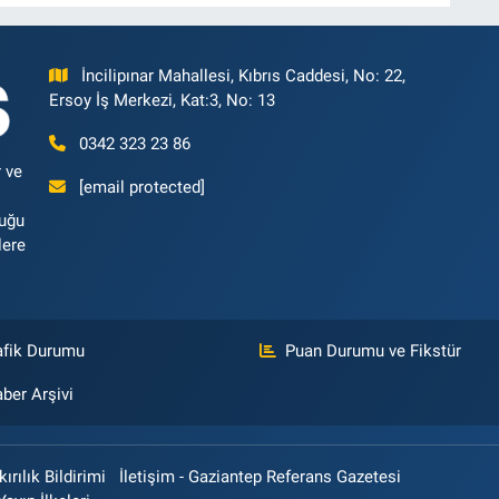
İncilipınar Mahallesi, Kıbrıs Caddesi, No: 22,
Ersoy İş Merkezi, Kat:3, No: 13
0342 323 23 86
 ve
[email protected]
luğu
lere
afik Durumu
Puan Durumu ve Fikstür
ber Arşivi
rılık Bildirimi
İletişim - Gaziantep Referans Gazetesi