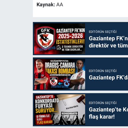
Kaynak:
AA
EDITÖRÜN SEÇTIĞI
Gaziantep FK’nı
direktör ve tüm
EDITÖRÜN SEÇTIĞI
Gaziantep FK’
EDITÖRÜN SEÇTIĞI
Gaziantep’te Ko
flaş karar!