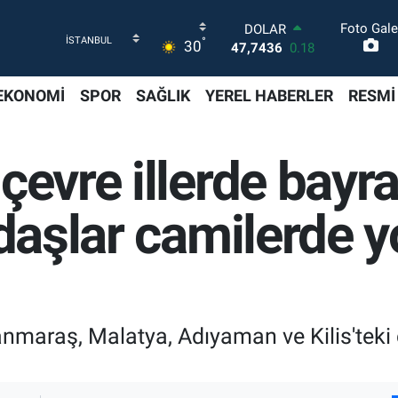
Foto Gale
DOLAR
°
30
47,7436
0.18
EURO
55,2510
0.32
EKONOMİ
SPOR
SAĞLIK
YEREL HABERLER
RESMİ
STERLİN
64,4811
0.38
GRAM ALTIN
 çevre illerde bay
6660.55
0.03
BİST100
13.779
-14
ndaşlar camilerde 
BITCOIN
64.944,08
-0.18
anmaraş, Malatya, Adıyaman ve Kilis'tek