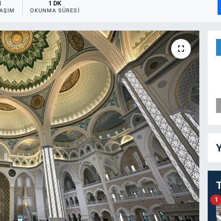
1
1 DK
AŞIM
OKUNMA SÜRESI
Y
1