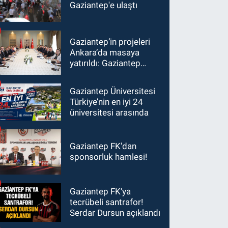
Gaziantep'e ulaştı
Gaziantep’in projeleri
Ankara’da masaya
yatırıldı: Gaziantep
heyetinden Yılmaz ve
Şimşek’e ziyaret!
Gaziantep Üniversitesi
Türkiye’nin en iyi 24
üniversitesi arasında
Gaziantep FK'dan
sponsorluk hamlesi!
Gaziantep FK'ya
tecrübeli santrafor!
Serdar Dursun açıklandı