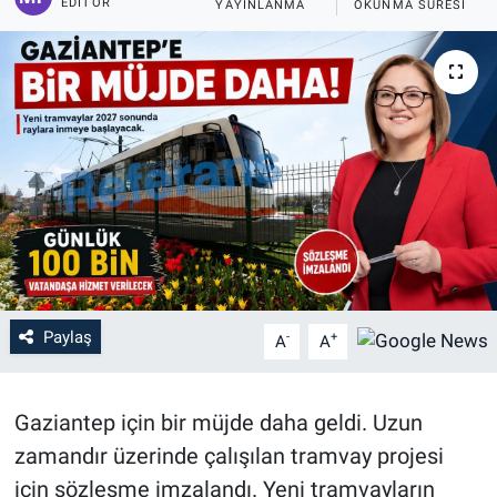
EDITÖR
YAYINLANMA
OKUNMA SÜRESI
Paylaş
-
+
A
A
Gaziantep için bir müjde daha geldi. Uzun
zamandır üzerinde çalışılan tramvay projesi
için sözleşme imzalandı. Yeni tramvayların