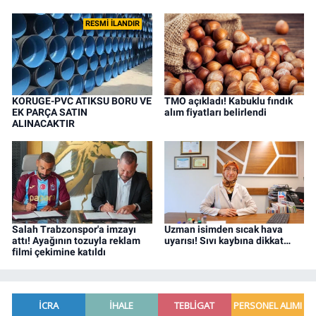
RESMİ İLANDIR
KORUGE-PVC ATIKSU BORU VE
TMO açıkladı! Kabuklu fındık
EK PARÇA SATIN
alım fiyatları belirlendi
ALINACAKTIR
Salah Trabzonspor'a imzayı
Uzman isimden sıcak hava
attı! Ayağının tozuyla reklam
uyarısı! Sıvı kaybına dikkat…
filmi çekimine katıldı