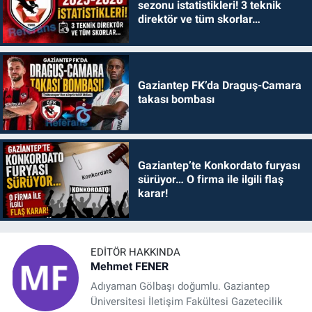
sezonu istatistikleri! 3 teknik
direktör ve tüm skorlar…
Gaziantep FK’da Draguş-Camara
takası bombası
Gaziantep’te Konkordato furyası
sürüyor… O firma ile ilgili flaş
karar!
EDITÖR HAKKINDA
Mehmet FENER
Adıyaman Gölbaşı doğumlu. Gaziantep
Üniversitesi İletişim Fakültesi Gazetecilik