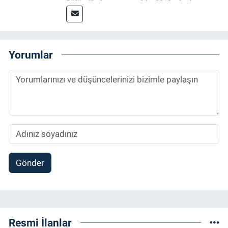
Bölümü’nden mezun oldu. 2019 yılında
başladığı gazetecilik mesleğinde, muhabir,
grafik tasarım, internet sitesi editörlüğü gibi
alanlarda çalıştı. Meslek hayatına
Referansgazetesi.com.tr’de yazı işleri
Yorumlar
müdürü ve “Güncel, Spor ve Teknolojiden
Sorumlu Haber Editörü' olarak devam
etmektedir.
Gönder
Resmi İlanlar