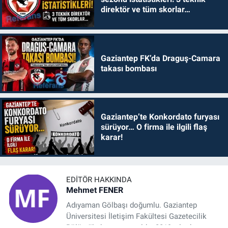
direktör ve tüm skorlar…
Gaziantep FK’da Draguş-Camara
takası bombası
Gaziantep’te Konkordato furyası
sürüyor… O firma ile ilgili flaş
karar!
EDITÖR HAKKINDA
Mehmet FENER
Adıyaman Gölbaşı doğumlu. Gaziantep
Üniversitesi İletişim Fakültesi Gazetecilik
Bölümü’nden mezun oldu. 2019 yılında