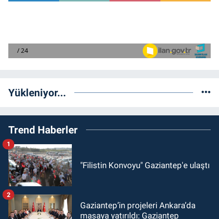
Yükleniyor...
Trend Haberler
1
"Filistin Konvoyu" Gaziantep'e ulaştı
2
Gaziantep’in projeleri Ankara’da
masaya yatırıldı: Gaziantep