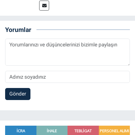
başladığı gazetecilik mesleğinde, muhabir,
grafik tasarım, internet sitesi editörlüğü gibi
alanlarda çalıştı. Meslek hayatına
Referansgazetesi.com.tr’de yazı işleri
Yorumlar
müdürü ve “Güncel, Spor ve Teknolojiden
Sorumlu Haber Editörü' olarak devam
etmektedir.
Gönder