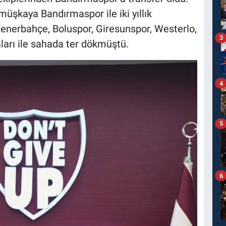
üşkaya Bandırmaspor ile iki yıllık
nerbahçe, Boluspor, Giresunspor, Westerlo,
3
rı ile sahada ter dökmüştü.
4
5
6