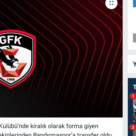
Y
1
ulübü’nde kiralık olarak forma giyen
2
iplerinden Bandırmaspor’a transfer oldu.