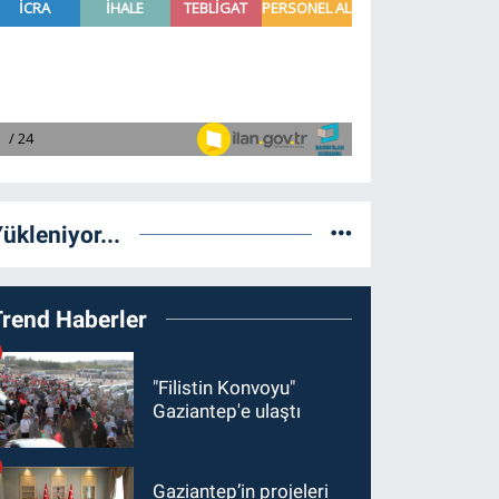
ükleniyor...
Trend Haberler
"Filistin Konvoyu"
Gaziantep'e ulaştı
Gaziantep’in projeleri