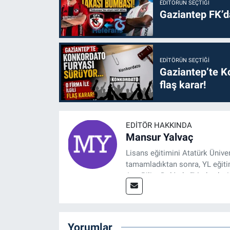
EDITÖRÜN SEÇTIĞI
Gaziantep FK’
EDITÖRÜN SEÇTIĞI
Gaziantep’te Ko
flaş karar!
EDITÖR HAKKINDA
Mansur Yalvaç
Lisans eğitimini Atatürk Ünive
tamamladıktan sonra, YL eğitim
Ana Bilim Dalı'nda “Medyada An
2014 yılında başladığı profesy
Spor, Sağlık ve Ekonomi Editö
Yorumlar