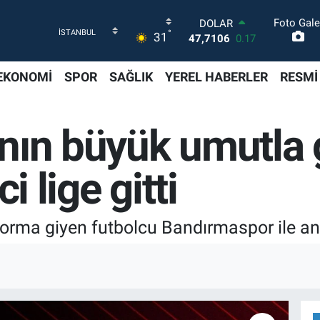
Foto Gale
DOLAR
°
31
47,7106
0.17
EURO
55,1652
0.27
EKONOMİ
SPOR
SAĞLIK
YEREL HABERLER
RESMİ
STERLİN
64,4046
0.35
GRAM ALTIN
ın büyük umutla g
6618.49
2.12
BİST100
13.773
-19
i lige gitti
BITCOIN
65.130,04
1.2
orma giyen futbolcu Bandırmaspor ile anl