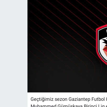
Geçtiğimiz sezon Gaziantep Futbol K
Muhammed Gümüşkaya Birinci Lig ek