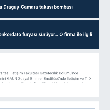
da Draguş-Camara takası bombası
nkordato furyası sürüyor… O firma ile ilgili
rsitesi İletişim Fakültesi Gazetecilik Bölümü'nde
ini GAÜN Sosyal Bilimler Enstitüsü'nde İletişim ve T. D.
lam İnşası: Bitcoin Örneği” başlıklı teziyle tamamladı.
onel kariyerini halen Referansgazetesi.com.tr'de Güncel,
rü olarak sürdürmektedir.