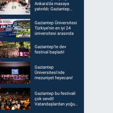
Ankara’da masaya
yatırıldı: Gaziantep
heyetinden Yılmaz ve
Şimşek’e ziyaret!
Gaziantep Üniversitesi
Türkiye’nin en iyi 24
üniversitesi arasında
Gaziantep'te dev
festival başladı!
Gaziantep
Üniversitesi'nde
mezuniyet heyecanı!
Gaziantep bu festivali
çok sevdi!
Vatandaşlardan yoğun
ilgi görüyor…