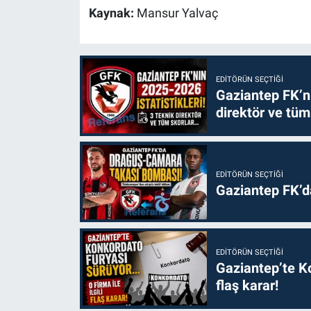
Kaynak:
Mansur Yalvaç
EDITÖRÜN SEÇTIĞI
Gaziantep FK’nı
direktör ve tüm
EDITÖRÜN SEÇTIĞI
Gaziantep FK’
EDITÖRÜN SEÇTIĞI
Gaziantep’te Ko
flaş karar!