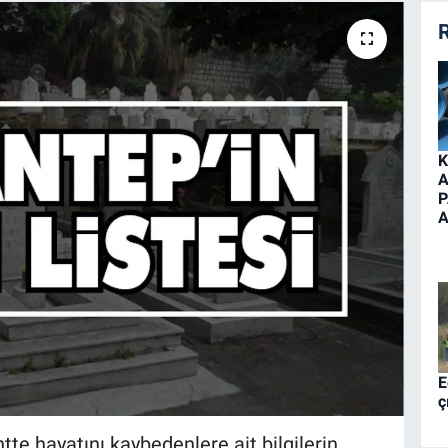
R
K
A
P
A
E
ç
te hayatını kaybedenlere ait bilgilerin