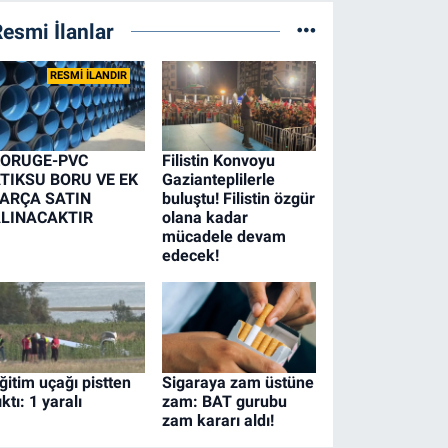
esmi İlanlar
RESMİ İLANDIR
ORUGE-PVC
Filistin Konvoyu
TIKSU BORU VE EK
Gazianteplilerle
ARÇA SATIN
buluştu! Filistin özgür
LINACAKTIR
olana kadar
mücadele devam
edecek!
ğitim uçağı pistten
Sigaraya zam üstüne
ıktı: 1 yaralı
zam: BAT gurubu
zam kararı aldı!