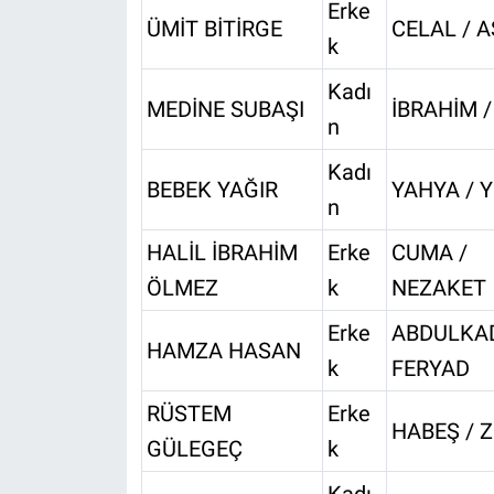
Erke
ÜMİT BİTİRGE
CELAL / 
k
Kadı
MEDİNE SUBAŞI
İBRAHİM 
n
Kadı
BEBEK YAĞIR
YAHYA / Y
n
HALİL İBRAHİM
Erke
CUMA /
ÖLMEZ
k
NEZAKET
Erke
ABDULKAD
HAMZA HASAN
k
FERYAD
RÜSTEM
Erke
HABEŞ / 
GÜLEGEÇ
k