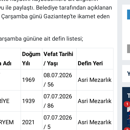
u ile paylaştı. Belediye tarafından açıklanan
6 Çarşamba günü Gaziantep'te ikamet eden
rşamba gününe ait defin listesi;
Doğum
Vefat Tarihi
a Adı
Yılı
/ Yaşı
Defin Yeri
Y
/
08.07.2026
1969
Asri Mezarlık
/ 56
07.07.2026
RİYE
1939
Asri Mezarlık
1
/ 86
07.07.2026
ERYEM
2021
Asri Mezarlık
/ 5