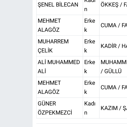
Kadı
ŞENEL BİLECAN
ÖKKEŞ / 
n
MEHMET
Erke
CUMA / F
ALAGÖZ
k
MUHARREM
Erke
KADİR / H
ÇELİK
k
ALİ MUHAMMED
Erke
MUHAMME
ALİ
k
/ GÜLLÜ
MEHMET
Erke
CUMA / F
ALAGÖZ
k
GÜNER
Kadı
KAZIM / Ş
ÖZPEKMEZCİ
n