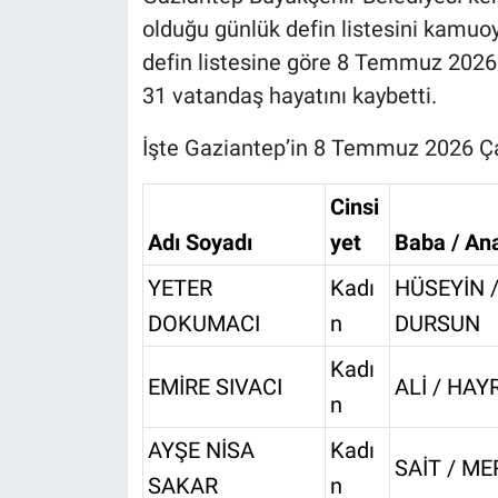
olduğu günlük defin listesini kamuoy
defin listesine göre 8 Temmuz 202
31 vatandaş hayatını kaybetti.
İşte Gaziantep’in 8 Temmuz 2026 Ça
Cinsi
Adı Soyadı
yet
Baba / An
YETER
Kadı
HÜSEYİN 
DOKUMACI
n
DURSUN
Kadı
EMİRE SIVACI
ALİ / HAY
n
AYŞE NİSA
Kadı
SAİT / M
SAKAR
n