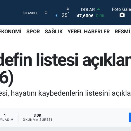
Foto Gale
DOLAR
°
25
47,6006
0.06
EURO
55,0250
0.02
EKONOMİ
SPOR
SAĞLIK
YEREL HABERLER
RESMİ
STERLİN
64,2398
0.2
GRAM ALTIN
efin listesi açıklan
6500.87
0.12
BİST100
13.799
70
6)
BITCOIN
64.643,95
0.16
i, hayatını kaybedenlerin listesini açıkla
1
3 DK
AYLAŞIM
OKUNMA SÜRESI