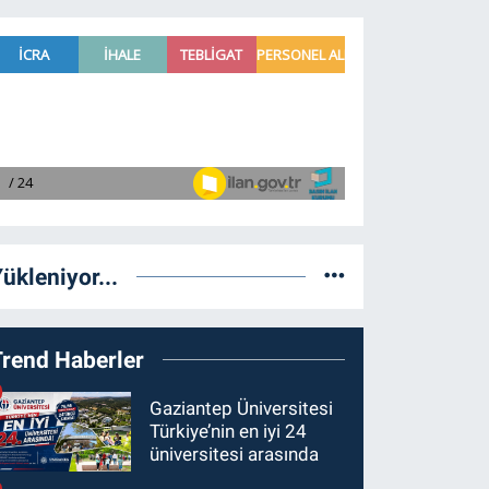
ükleniyor...
Trend Haberler
Gaziantep Üniversitesi
Türkiye’nin en iyi 24
üniversitesi arasında