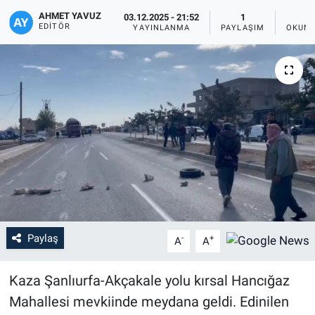
AHMET YAVUZ
03.12.2025 - 21:52
1
EDITÖR
YAYINLANMA
PAYLAŞIM
OKUNM
Paylaş
-
+
A
A
Kaza Şanlıurfa-Akçakale yolu kırsal Hancığaz
Mahallesi mevkiinde meydana geldi. Edinilen