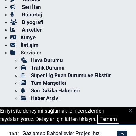
Seri İlan
Röportaj
Biyografi
Anketler
Künye
İletişim
Servisler
Hava Durumu
Trafik Durumu
Süper Lig Puan Durumu ve Fikstür
Tüm Manşetler
Son Dakika Haberleri
Haber Arşivi
En iyi site deneyimi sağlamak için çerezlerden
faydalanıyoruz. Detaylar için lütfen tıklayın.
Tamam
Gaziantep Bahçelievler Projesi hızlı
16:11