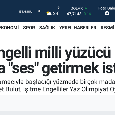
Foto Gale
DOLAR
°
24
47,7143
0.16
EURO
55,0317
-0.02
EKONOMİ
SPOR
SAĞLIK
YEREL HABERLER
RESMİ
STERLİN
64,2463
0.07
GRAM ALTIN
ngelli milli yüzücü
6574.81
1.44
BİST100
13.799
70
a "ses" getirmek is
BITCOIN
64.225,61
-0.63
 amacıyla başladığı yüzmede birçok mada
 Bulut, İşitme Engelliler Yaz Olimpiyat Oy