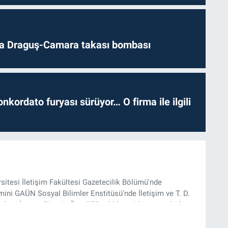
da Draguş-Camara takası bombası
nkordato furyası sürüyor… O firma ile ilgili
rsitesi İletişim Fakültesi Gazetecilik Bölümü'nde
ini GAÜN Sosyal Bilimler Enstitüsü'nde İletişim ve T. D.
lam İnşası: Bitcoin Örneği” başlıklı teziyle tamamladı.
onel kariyerini halen Referansgazetesi.com.tr'de Güncel,
rü olarak sürdürmektedir.