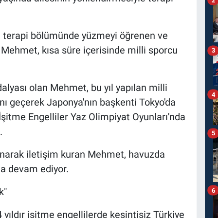
i terapi bölümünde yüzmeyi öğrenen ve
 Mehmet, kısa süre içerisinde milli sporcu
3
lyası olan Mehmet, bu yıl yapılan milli
4
nı geçerek Japonya'nın başkenti Tokyo'da
itme Engelliler Yaz Olimpiyat Oyunları'nda
.
5
anarak iletişim kuran Mehmet, havuzda
na devam ediyor.
k"
6
ıldır işitme engellilerde kesintisiz Türkiye