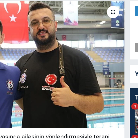
Y
1
yaşında ailesinin yönlendirmesiyle terapi
2