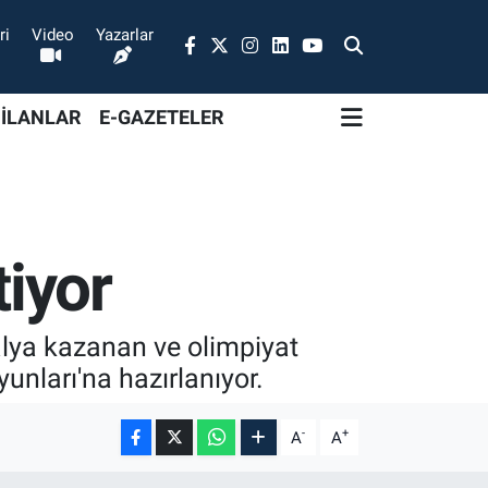
ri
Video
Yazarlar
 İLANLAR
E-GAZETELER
tiyor
lya kazanan ve olimpiyat
unları'na hazırlanıyor.
-
+
A
A