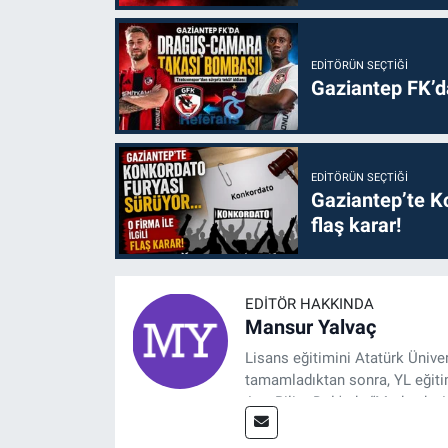
EDITÖRÜN SEÇTIĞI
Gaziantep FK’
EDITÖRÜN SEÇTIĞI
Gaziantep’te Ko
flaş karar!
EDITÖR HAKKINDA
Mansur Yalvaç
Lisans eğitimini Atatürk Ünive
tamamladıktan sonra, YL eğitim
Ana Bilim Dalı'nda “Medyada An
2014 yılında başladığı profesy
Spor, Sağlık ve Ekonomi Editö