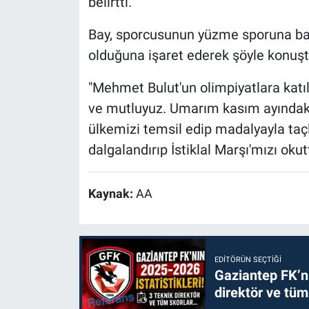
belirtti.
Bay, sporcusunun yüzme sporuna başla
olduğuna işaret ederek şöyle konuşt
"Mehmet Bulut'un olimpiyatlara katıl
ve mutluyuz. Umarım kasım ayındaki 
ülkemizi temsil edip madalyayla taç
dalgalandırıp İstiklal Marşı'mızı okut
Kaynak:
AA
EDITÖRÜN SEÇTIĞI
Gaziantep FK’nı
direktör ve tüm