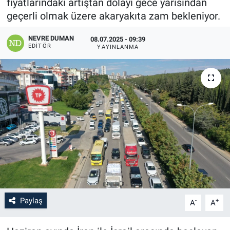
fiyatlarındaki artıştan dolayı gece yarısından
geçerli olmak üzere akaryakıta zam bekleniyor.
NEVRE DUMAN
08.07.2025 - 09:39
EDITÖR
YAYINLANMA
Paylaş
-
+
A
A