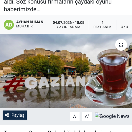
aldı. Söz konusu firmaların çaydaki oyunu
haberimizde…
AYHAN DUMAN
04.07.2026 - 10:05
1
MUHABIR
YAYINLANMA
PAYLAŞIM
OKUN
Paylaş
-
+
A
A