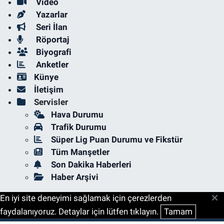
Video
Yazarlar
Seri İlan
Röportaj
Biyografi
Anketler
Künye
İletişim
Servisler
Hava Durumu
Trafik Durumu
Süper Lig Puan Durumu ve Fikstür
Tüm Manşetler
Son Dakika Haberleri
Haber Arşivi
En iyi site deneyimi sağlamak için çerezlerden
faydalanıyoruz. Detaylar için lütfen tıklayın.
Tamam