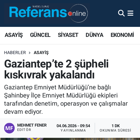
ASAYİŞ
GÜNCEL
SİYASET
DÜNYA
EKONOMİ
HABERLER
ASAYİŞ
Gaziantep’te 2 şüpheli
kıskıvrak yakalandı
Gaziantep Emniyet Müdürlüğü’ne bağlı
Şahinbey İlçe Emniyet Müdürlüğü ekipleri
tarafından denetim, operasyon ve çalışmalar
devam ediyor.
MEHMET FENER
04.06.2026 - 09:54
1 DK
EDITÖR
YAYINLANMA
OKUNMA SÜRESI