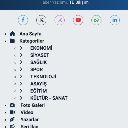
Haber Yazılımı:
TE Bilişim
Ana Sayfa
Kategoriler
EKONOMİ
SİYASET
SAĞLIK
SPOR
TEKNOLOJİ
ASAYİŞ
EĞİTİM
KÜLTÜR - SANAT
Foto Galeri
Video
Yazarlar
Seri İlan