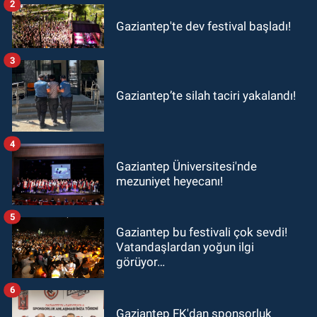
2
Gaziantep'te dev festival başladı!
3
Gaziantep’te silah taciri yakalandı!
4
Gaziantep Üniversitesi'nde
mezuniyet heyecanı!
5
Gaziantep bu festivali çok sevdi!
Vatandaşlardan yoğun ilgi
görüyor…
6
Gaziantep FK'dan sponsorluk