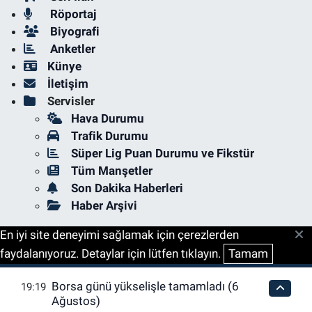
Röportaj
Biyografi
Anketler
Künye
İletişim
Servisler
Hava Durumu
Trafik Durumu
Süper Lig Puan Durumu ve Fikstür
Tüm Manşetler
Son Dakika Haberleri
Haber Arşivi
En iyi site deneyimi sağlamak için çerezlerden
faydalanıyoruz. Detaylar için lütfen tıklayın.
Tamam
Borsa günü yükselişle tamamladı (6
19:19
Ağustos)