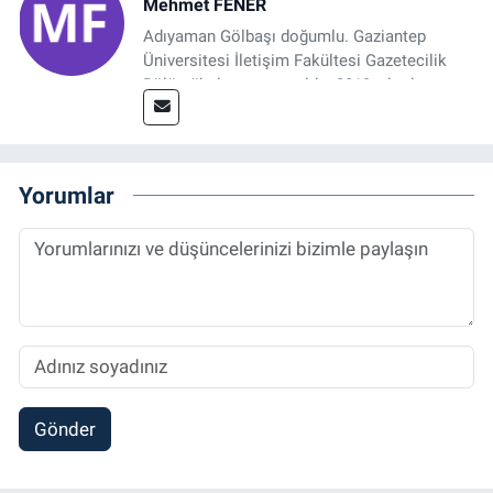
Mehmet FENER
Adıyaman Gölbaşı doğumlu. Gaziantep
Üniversitesi İletişim Fakültesi Gazetecilik
Bölümü’nden mezun oldu. 2019 yılında
başladığı gazetecilik mesleğinde, muhabir,
grafik tasarım, internet sitesi editörlüğü gibi
alanlarda çalıştı. Meslek hayatına
Referansgazetesi.com.tr’de yazı işleri
Yorumlar
müdürü ve “Güncel, Spor ve Teknolojiden
Sorumlu Haber Editörü' olarak devam
etmektedir.
Gönder