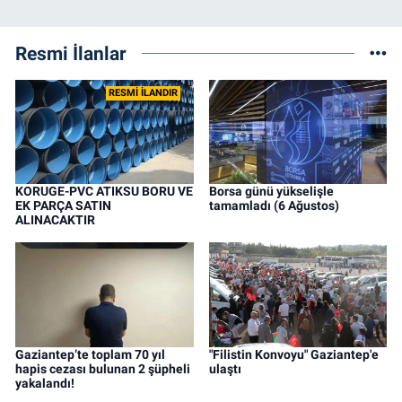
Resmi İlanlar
RESMİ İLANDIR
KORUGE-PVC ATIKSU BORU VE
Borsa günü yükselişle
EK PARÇA SATIN
tamamladı (6 Ağustos)
ALINACAKTIR
Gaziantep’te toplam 70 yıl
"Filistin Konvoyu" Gaziantep'e
hapis cezası bulunan 2 şüpheli
ulaştı
yakalandı!