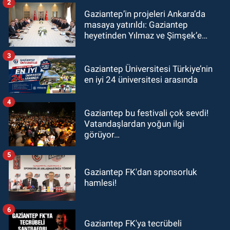
2
Gaziantep’in projeleri Ankara’da
masaya yatırıldı: Gaziantep
heyetinden Yılmaz ve Şimşek’e
ziyaret!
3
Gaziantep Üniversitesi Türkiye’nin
en iyi 24 üniversitesi arasında
4
Gaziantep bu festivali çok sevdi!
Vatandaşlardan yoğun ilgi
görüyor…
5
Gaziantep FK'dan sponsorluk
hamlesi!
6
Gaziantep FK'ya tecrübeli