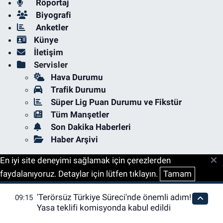
Röportaj
Biyografi
Anketler
Künye
İletişim
Servisler
Hava Durumu
Trafik Durumu
Süper Lig Puan Durumu ve Fikstür
Tüm Manşetler
Son Dakika Haberleri
Haber Arşivi
En iyi site deneyimi sağlamak için çerezlerden
faydalanıyoruz. Detaylar için lütfen tıklayın.
Tamam
'Terörsüz Türkiye Süreci'nde önemli adım!
09:15
Yasa teklifi komisyonda kabul edildi