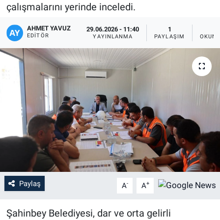
çalışmalarını yerinde inceledi.
AHMET YAVUZ
29.06.2026 - 11:40
1
EDITÖR
YAYINLANMA
PAYLAŞIM
OKUNM
Paylaş
-
+
A
A
Şahinbey Belediyesi, dar ve orta gelirli