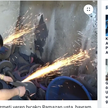
R
K
A
P
A
G
ö
U
u
g
hizmeti veren bıçakçı Ramazan usta, bayram