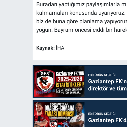
Buradan yaptığımız paylaşımlarla müş
kalmamaları konusunda uyarıyoruz. 
biz de buna göre planlama yapıyoruz
yoğun. Bayram öncesi ciddi bir hareke
Kaynak:
İHA
EDITÖRÜN SEÇTIĞI
Gaziantep FK’nı
direktör ve tüm
EDITÖRÜN SEÇTIĞI
Gaziantep FK’