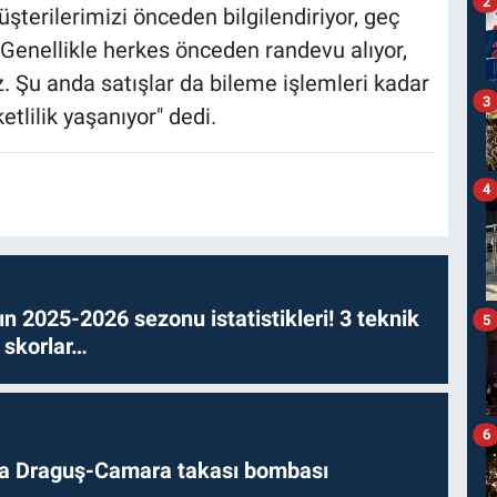
2
terilerimizi önceden bilgilendiriyor, geç
Genellikle herkes önceden randevu alıyor,
. Şu anda satışlar da bileme işlemleri kadar
3
tlilik yaşanıyor" dedi.
4
n 2025-2026 sezonu istatistikleri! 3 teknik
5
 skorlar…
6
da Draguş-Camara takası bombası