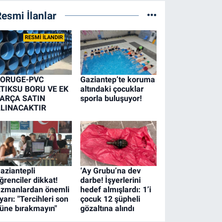
esmi İlanlar
RESMİ İLANDIR
ORUGE-PVC
Gaziantep’te koruma
TIKSU BORU VE EK
altındaki çocuklar
ARÇA SATIN
sporla buluşuyor!
LINACAKTIR
aziantepli
‘Ay Grubu’na dev
ğrenciler dikkat!
darbe! İşyerlerini
zmanlardan önemli
hedef almışlardı: 1’i
yarı: "Tercihleri son
çocuk 12 şüpheli
üne bırakmayın"
gözaltına alındı