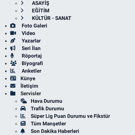
ASAYİŞ
EĞİTİM
KÜLTÜR - SANAT
Foto Galeri
Video
Yazarlar
Seri İlan
Röportaj
Biyografi
Anketler
Künye
İletişim
Servisler
Hava Durumu
Trafik Durumu
Süper Lig Puan Durumu ve Fikstür
Tüm Manşetler
Son Dakika Haberleri