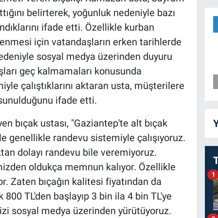
ığını belirterek, yoğunluk nedeniyle bazı
ıklarını ifade etti. Özellikle kurban
lenmesi için vatandaşların erken tarihlerde
 nedeniyle sosyal medya üzerinden duyuru
daşları geç kalmamaları konusunda
iyle çalıştıklarını aktaran usta, müşterilere
sunulduğunu ifade etti.
Y
yen bıçak ustası, "Gaziantep'te alt bıçak
e genellikle randevu sistemiyle çalışıyoruz.
tan dolayı randevu bile veremiyoruz.
mizden oldukça memnun kalıyor. Özellikle
1
yor. Zaten bıçağın kalitesi fiyatından da
k 800 TL'den başlayıp 3 bin ila 4 bin TL'ye
izi sosyal medya üzerinden yürütüyoruz.