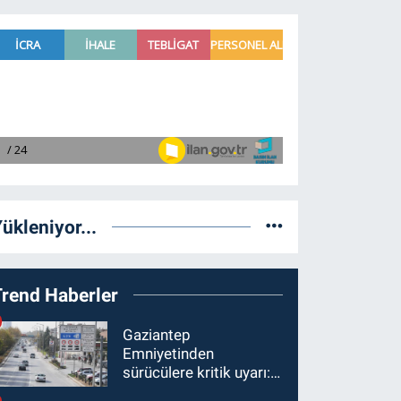
ükleniyor...
Trend Haberler
Gaziantep
Emniyetinden
sürücülere kritik uyarı: 1
Ağustos'tan itibaren