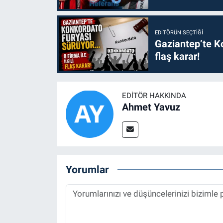
EDITÖRÜN SEÇTIĞI
Gaziantep’te Ko
flaş karar!
EDITÖR HAKKINDA
Ahmet Yavuz
Yorumlar