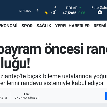
Foto Gale
DOLAR
°
30
47,5986
0.06
EURO
55,0700
0.1
EKONOMİ
SPOR
SAĞLIK
YEREL HABERLER
RESMİ
STERLİN
64,2438
0.21
GRAM ALTIN
 bayram öncesi ran
6518.23
0.39
BİST100
13.768
48
luğu!
BITCOIN
64.602,05
0.69
antep'te bıçak bileme ustalarında yoğun
rilerini randevu sistemiyle kabul ediyor.
1
1 DK
AŞIM
OKUNMA SÜRESI