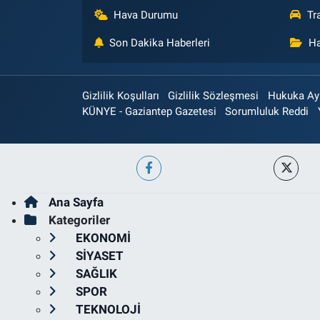
Hava Durumu
Tr
Son Dakika Haberleri
Ha
Gizlilik Koşulları
Gizlilik Sözleşmesi
Hukuka Aykı
KÜNYE - Gaziantep Gazetesi
Sorumluluk Reddi
Ana Sayfa
Kategoriler
EKONOMİ
SİYASET
SAĞLIK
SPOR
TEKNOLOJİ