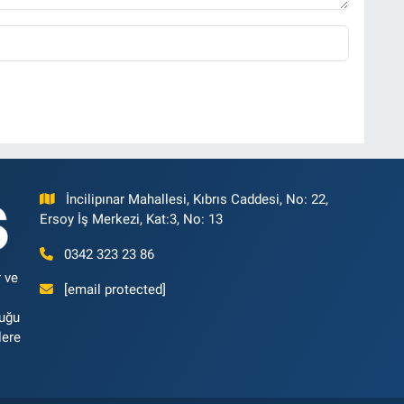
İncilipınar Mahallesi, Kıbrıs Caddesi, No: 22,
Ersoy İş Merkezi, Kat:3, No: 13
0342 323 23 86
 ve
[email protected]
luğu
lere