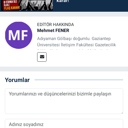
karar!
EDITÖR HAKKINDA
Mehmet FENER
Adıyaman Gölbaşı doğumlu. Gaziantep
Üniversitesi İletişim Fakültesi Gazetecilik
Bölümü’nden mezun oldu. 2019 yılında
başladığı gazetecilik mesleğinde, muhabir,
grafik tasarım, internet sitesi editörlüğü gibi
alanlarda çalıştı. Meslek hayatına
Referansgazetesi.com.tr’de yazı işleri
Yorumlar
müdürü ve “Güncel, Spor ve Teknolojiden
Sorumlu Haber Editörü' olarak devam
etmektedir.