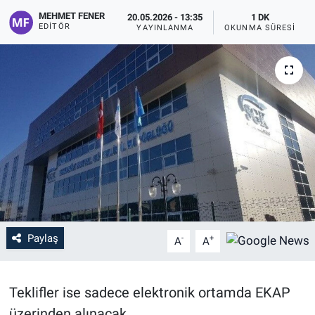
MEHMET FENER
20.05.2026 - 13:35
1 DK
EDITÖR
YAYINLANMA
OKUNMA SÜRESI
Paylaş
-
+
A
A
Teklifler ise sadece elektronik ortamda EKAP
üzerinden alınacak.