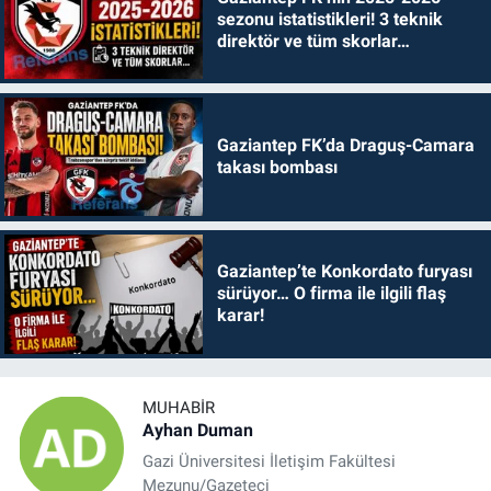
sezonu istatistikleri! 3 teknik
direktör ve tüm skorlar…
Gaziantep FK’da Draguş-Camara
takası bombası
Gaziantep’te Konkordato furyası
sürüyor… O firma ile ilgili flaş
karar!
MUHABIR
Ayhan Duman
Gazi Üniversitesi İletişim Fakültesi
Mezunu/Gazeteci