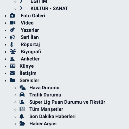
EĞİTİM
KÜLTÜR - SANAT
Foto Galeri
Video
Yazarlar
Seri İlan
Röportaj
Biyografi
Anketler
Künye
İletişim
Servisler
Hava Durumu
Trafik Durumu
Süper Lig Puan Durumu ve Fikstür
Tüm Manşetler
Son Dakika Haberleri
Haber Arşivi