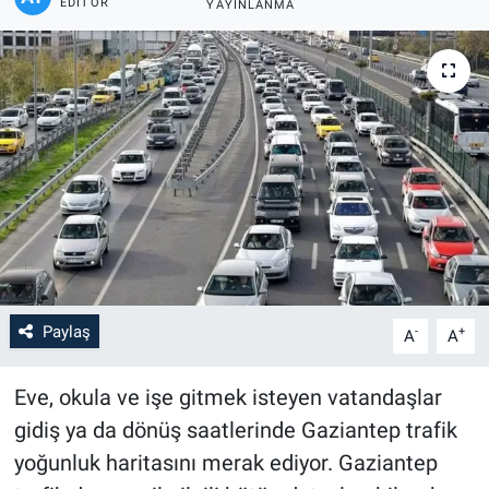
EDITÖR
YAYINLANMA
Paylaş
-
+
A
A
Eve, okula ve işe gitmek isteyen vatandaşlar
gidiş ya da dönüş saatlerinde Gaziantep trafik
yoğunluk haritasını merak ediyor. Gaziantep