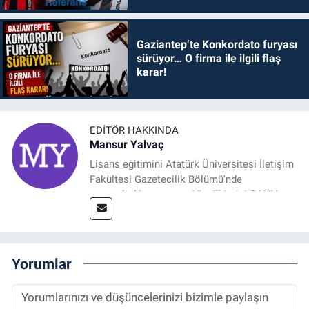
Gaziantep’te Konkordato furyası
sürüyor… O firma ile ilgili flaş
karar!
EDITÖR HAKKINDA
Mansur Yalvaç
Lisans eğitimini Atatürk Üniversitesi İletişim
Fakültesi Gazetecilik Bölümü'nde
tamamladıktan sonra, YL eğitimini GAÜN
Sosyal Bilimler Enstitüsü'nde İletişim ve T. D.
Ana Bilim Dalı'nda “Medyada Anlam İnşası:
Bitcoin Örneği” başlıklı teziyle tamamladı.
2014 yılında başladığı profesyonel kariyerini
Yorumlar
halen Referansgazetesi.com.tr'de Güncel,
Spor, Sağlık ve Ekonomi Editörü olarak
sürdürmektedir.