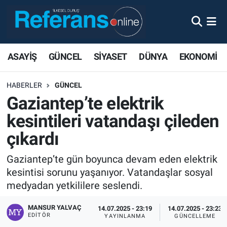
ASAYİŞ
GÜNCEL
SİYASET
DÜNYA
EKONOMİ
HABERLER
GÜNCEL
Gaziantep’te elektrik
kesintileri vatandaşı çileden
çıkardı
Gaziantep’te gün boyunca devam eden elektrik
kesintisi sorunu yaşanıyor. Vatandaşlar sosyal
medyadan yetkililere seslendi.
MANSUR YALVAÇ
14.07.2025 - 23:19
14.07.2025 - 23:23
EDITÖR
YAYINLANMA
GÜNCELLEME