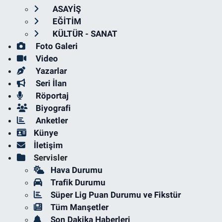
ASAYİŞ
EĞİTİM
KÜLTÜR - SANAT
Foto Galeri
Video
Yazarlar
Seri İlan
Röportaj
Biyografi
Anketler
Künye
İletişim
Servisler
Hava Durumu
Trafik Durumu
Süper Lig Puan Durumu ve Fikstür
Tüm Manşetler
Son Dakika Haberleri