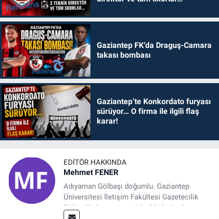
Gaziantep FK’da Draguş-Camara
takası bombası
Gaziantep’te Konkordato furyası
sürüyor… O firma ile ilgili flaş
karar!
EDITÖR HAKKINDA
Mehmet FENER
Adıyaman Gölbaşı doğumlu. Gaziantep
Üniversitesi İletişim Fakültesi Gazetecilik
Bölümü’nden mezun oldu. 2019 yılında
başladığı gazetecilik mesleğinde, muhabir,