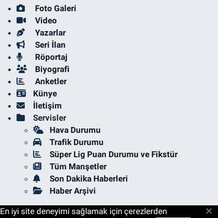
Foto Galeri
Video
Yazarlar
Seri İlan
Röportaj
Biyografi
Anketler
Künye
İletişim
Servisler
Hava Durumu
Trafik Durumu
Süper Lig Puan Durumu ve Fikstür
Tüm Manşetler
Son Dakika Haberleri
Haber Arşivi
En iyi site deneyimi sağlamak için çerezlerden