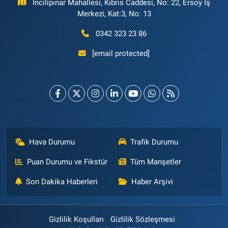
İncilipınar Mahallesi, Kıbrıs Caddesi, No: 22, Ersoy İş
Merkezi, Kat:3, No: 13
0342 323 23 86
[email protected]
Hava Durumu
Trafik Durumu
Puan Durumu ve Fikstür
Tüm Manşetler
Son Dakika Haberleri
Haber Arşivi
Gizlilik Koşulları
Gizlilik Sözleşmesi