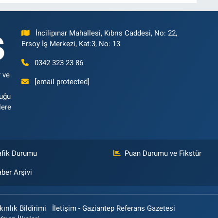
İncilipınar Mahallesi, Kıbrıs Caddesi, No: 22,
Ersoy İş Merkezi, Kat:3, No: 13
0342 323 23 86
 ve
[email protected]
luğu
lere
afik Durumu
Puan Durumu ve Fikstür
ber Arşivi
rılık Bildirimi
İletişim - Gaziantep Referans Gazetesi