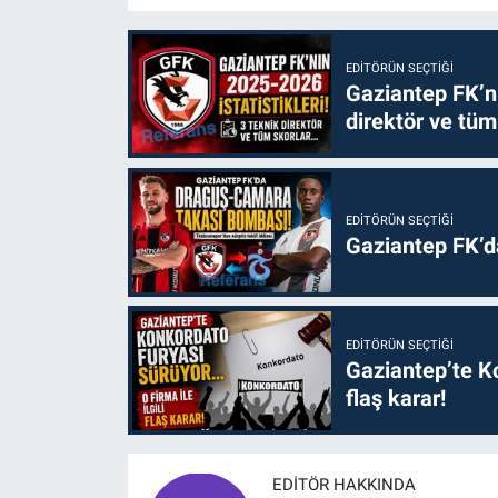
EDITÖRÜN SEÇTIĞI
Gaziantep FK’nı
direktör ve tüm
EDITÖRÜN SEÇTIĞI
Gaziantep FK’
EDITÖRÜN SEÇTIĞI
Gaziantep’te Ko
flaş karar!
EDITÖR HAKKINDA