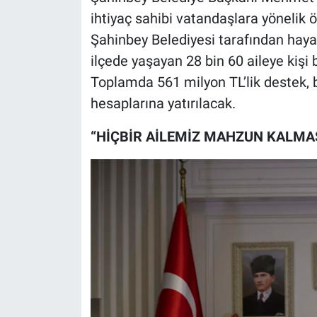
ihtiyaç sahibi vatandaşlara yönelik ö
Şahinbey Belediyesi tarafından hay
ilçede yaşayan 28 bin 60 aileye kişi 
Toplamda 561 milyon TL’lik destek, b
hesaplarına yatırılacak.
“HİÇBİR AİLEMİZ MAHZUN KALMA