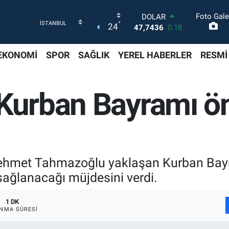
Foto Gale
DOLAR
°
24
47,7436
0.18
EURO
55,2510
0.32
EKONOMİ
SPOR
SAĞLIK
YEREL HABERLER
RESMİ
STERLİN
64,4811
0.38
GRAM ALTIN
 Kurban Bayramı ö
6660.55
0.03
BİST100
13.779
-14
BITCOIN
64.960,21
0.87
ehmet Tahmazoğlu yaklaşan Kurban Bayr
sağlanacağı müjdesini verdi.
1 DK
NMA SÜRESI