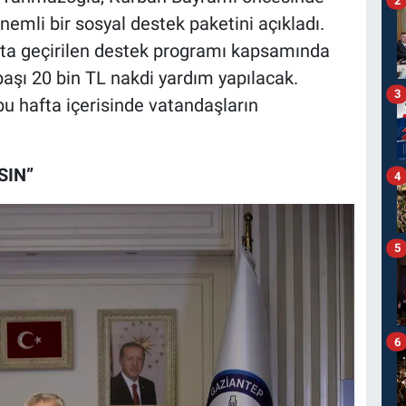
nemli bir sosyal destek paketini açıkladı.
ata geçirilen destek programı kapsamında
başı 20 bin TL nakdi yardım yapılacak.
3
u hafta içerisinde vatandaşların
SIN”
4
5
6