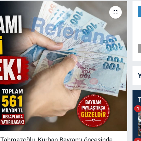
Y
1
 Tahmazoğlu, Kurban Bayramı öncesinde
2