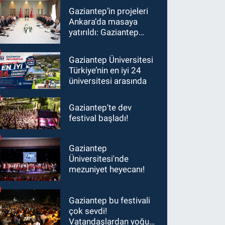
Gaziantep’in projeleri
Ankara’da masaya
yatırıldı: Gaziantep
heyetinden Yılmaz ve
Şimşek’e ziyaret!
Gaziantep Üniversitesi
Türkiye’nin en iyi 24
üniversitesi arasında
Gaziantep'te dev
festival başladı!
Gaziantep
Üniversitesi'nde
mezuniyet heyecanı!
Gaziantep bu festivali
çok sevdi!
Vatandaşlardan yoğun