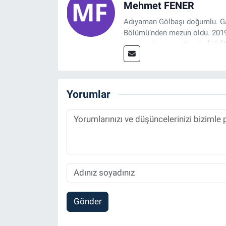
Mehmet FENER
Adıyaman Gölbaşı doğumlu. Gaz
Bölümü’nden mezun oldu. 2019 y
tasarım, internet sitesi editörl
Referansgazetesi.com.tr’de ya
Haber Editörü' olarak devam e
Yorumlar
Gönder