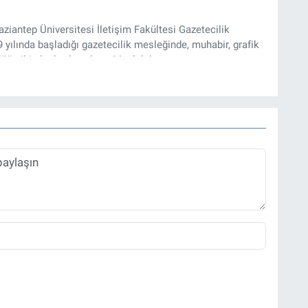
iantep Üniversitesi İletişim Fakültesi Gazetecilik
ılında başladığı gazetecilik mesleğinde, muhabir, grafik
üğü gibi alanlarda çalıştı. Meslek hayatına
zı işleri müdürü ve “Güncel, Spor ve Teknolojiden Sorumlu
tmektedir.