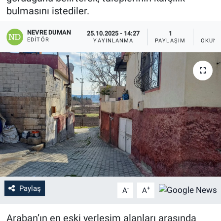
bulmasını istediler.
NEVRE DUMAN
25.10.2025 - 14:27
1
EDITÖR
YAYINLANMA
PAYLAŞIM
OKUNM
Paylaş
-
+
A
A
Araban’ın en eski yerleşim alanları arasında