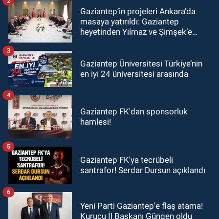
2
Gaziantep’in projeleri Ankara’da
masaya yatırıldı: Gaziantep
heyetinden Yılmaz ve Şimşek’e
ziyaret!
3
Gaziantep Üniversitesi Türkiye’nin
en iyi 24 üniversitesi arasında
4
Gaziantep FK'dan sponsorluk
hamlesi!
5
Gaziantep FK'ya tecrübeli
santrafor! Serdar Dursun açıklandı
6
Yeni Parti Gaziantep'e flaş atama!
Kurucu İl Başkanı Güngen oldu