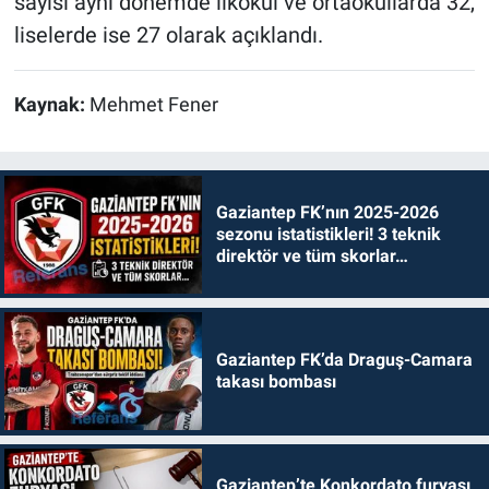
sayısı aynı dönemde ilkokul ve ortaokullarda 32,
liselerde ise 27 olarak açıklandı.
Kaynak:
Mehmet Fener
Gaziantep FK’nın 2025-2026
sezonu istatistikleri! 3 teknik
direktör ve tüm skorlar…
Gaziantep FK’da Draguş-Camara
takası bombası
Gaziantep’te Konkordato furyası