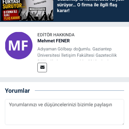
sürüyor… O firma ile ilgili flaş
karar!
EDITÖR HAKKINDA
Mehmet FENER
Adıyaman Gölbaşı doğumlu. Gaziantep
Üniversitesi İletişim Fakültesi Gazetecilik
Bölümü’nden mezun oldu. 2019 yılında
başladığı gazetecilik mesleğinde, muhabir,
grafik tasarım, internet sitesi editörlüğü gibi
alanlarda çalıştı. Meslek hayatına
Referansgazetesi.com.tr’de yazı işleri
Yorumlar
müdürü ve “Güncel, Spor ve Teknolojiden
Sorumlu Haber Editörü' olarak devam
etmektedir.