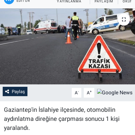
EDITÖR
YAYINLANMA
PAYLAŞIM
OKUNM
Paylaş
-
+
A
A
Gaziantep'in İslahiye ilçesinde, otomobilin
aydınlatma direğine çarpması sonucu 1 kişi
yaralandı.