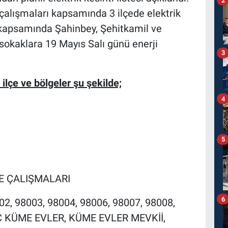
çalışmaları kapsamında 3 ilçede elektrik
er kapsamında Şahinbey, Şehitkamil ve
 sokaklara 19 Mayıs Salı günü enerji
3
 ilçe ve bölgeler şu şekilde;
4
5
ME ÇALIŞMALARI
6
02, 98003, 98004, 98006, 98007, 98008,
KÜME EVLER, KÜME EVLER MEVKİİ,