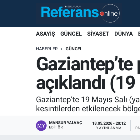
ASAYİŞ
GÜNCEL
SİYASET
DÜNYA
HABERLER
GÜNCEL
Gaziantep’te p
açıklandı (19
Gaziantep’te 19 Mayıs Salı (yar
kesintilerden etkilenecek bölge
MANSUR YALVAÇ
18.05.2026 - 20:12
EDITÖR
YAYINLANMA
P