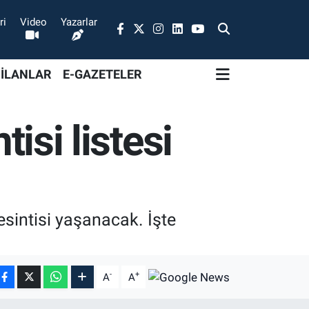
ri
Video
Yazarlar
 İLANLAR
E-GAZETELER
tisi listesi
esintisi yaşanacak. İşte
-
+
A
A