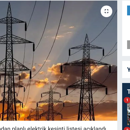
Y
1
dan planlı elektrik kesinti listesi açıklandı.
2