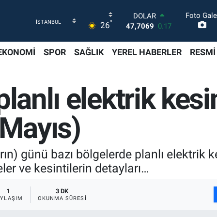
Foto Gale
DOLAR
°
26
47,7069
0.17
EURO
55,0265
0.01
EKONOMİ
SPOR
SAĞLIK
YEREL HABERLER
RESMİ
STERLİN
64,1897
0.02
GRAM ALTIN
lanlı elektrik kesin
6574.81
1.44
BİST100
13.887
64
 Mayıs)
BITCOIN
64.360,53
-0.76
ın) günü bazı bölgelerde planlı elektrik k
ler ve kesintilerin detayları…
1
3 DK
AYLAŞIM
OKUNMA SÜRESI