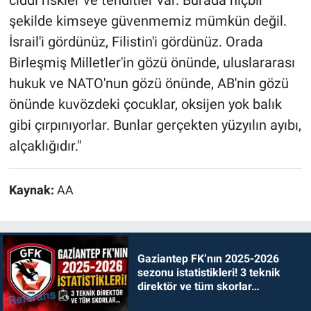
ciddi riskler ve tehditler var. Burada hiçbir
şekilde kimseye güvenmemiz mümkün değil.
İsrail'i gördünüz, Filistin'i gördünüz. Orada
Birleşmiş Milletler'in gözü önünde, uluslararası
hukuk ve NATO'nun gözü önünde, AB'nin gözü
önünde kuvözdeki çocuklar, oksijen yok balık
gibi çırpınıyorlar. Bunlar gerçekten yüzyılın ayıbı,
alçaklığıdır."
Kaynak:
AA
Gaziantep FK’nın 2025-2026
sezonu istatistikleri! 3 teknik
direktör ve tüm skorlar…