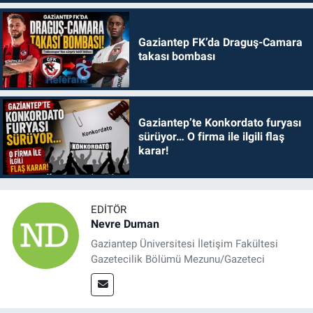
Gaziantep FK’da Draguş-Camara
takası bombası
Gaziantep’te Konkordato furyası
sürüyor… O firma ile ilgili flaş
karar!
EDITÖR
Nevre Duman
Gaziantep Üniversitesi İletişim Fakültesi
Gazetecilik Bölümü Mezunu/Gazeteci