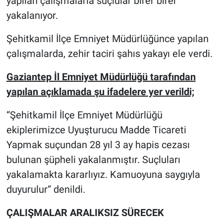
yapılan çalışmalarla suçlular birer birer
yakalanıyor.
Şehitkamil İlçe Emniyet Müdürlüğünce yapılan
çalışmalarda, zehir taciri şahıs yakayı ele verdi.
Gaziantep İl Emniyet Müdürlüğü tarafından
yapılan açıklamada şu ifadelere yer verildi;
“Şehitkamil İlçe Emniyet Müdürlüğü
ekiplerimizce Uyuşturucu Madde Ticareti
Yapmak suçundan 2️8️ yıl 3️ ay hapis cezası
bulunan şüpheli yakalanmıştır. Suçluları
yakalamakta kararlıyız. Kamuoyuna saygıyla
duyurulur“ denildi.
ÇALIŞMALAR ARALIKSIZ SÜRECEK