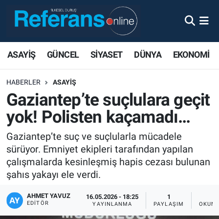
ASAYİŞ
GÜNCEL
SİYASET
DÜNYA
EKONOMİ
HABERLER
ASAYİŞ
Gaziantep’te suçlulara geçit
yok! Polisten kaçamadı…
Gaziantep’te suç ve suçlularla mücadele
sürüyor. Emniyet ekipleri tarafından yapılan
çalışmalarda kesinleşmiş hapis cezası bulunan
şahıs yakayı ele verdi.
AHMET YAVUZ
16.05.2026 - 18:25
1
EDITÖR
YAYINLANMA
PAYLAŞIM
OKUNM