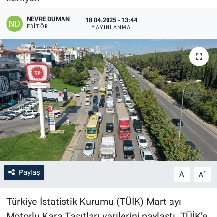
NEVRE DUMAN
18.04.2025 - 13:44
EDITÖR
YAYINLANMA
Paylaş
-
+
A
A
Türkiye İstatistik Kurumu (TÜİK) Mart ayı
Motorlu Kara Taşıtları verilerini paylaştı. TÜİK’e