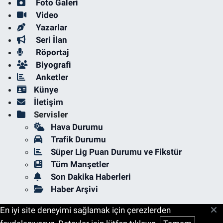
Foto Galeri
Video
Yazarlar
Seri İlan
Röportaj
Biyografi
Anketler
Künye
İletişim
Servisler
Hava Durumu
Trafik Durumu
Süper Lig Puan Durumu ve Fikstür
Tüm Manşetler
Son Dakika Haberleri
Haber Arşivi
En iyi site deneyimi sağlamak için çerezlerden