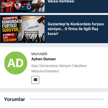
takası bombası
Gaziantep’te Konkordato furyası
sürüyor… O firma ile ilgili flaş
karar!
MUHABIR
Ayhan Duman
Gazi Üniversitesi İletişim Fakültesi
Mezunu/Gazeteci
Yorumlar