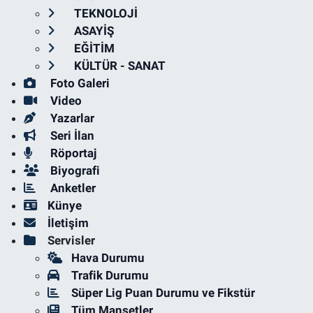
TEKNOLOJİ
ASAYİŞ
EĞİTİM
KÜLTÜR - SANAT
Foto Galeri
Video
Yazarlar
Seri İlan
Röportaj
Biyografi
Anketler
Künye
İletişim
Servisler
Hava Durumu
Trafik Durumu
Süper Lig Puan Durumu ve Fikstür
Tüm Manşetler